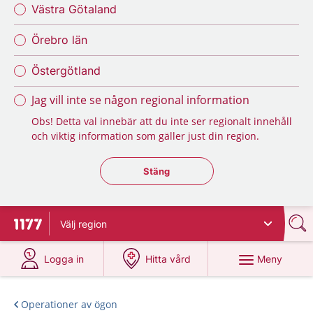
Västra Götaland
Örebro län
Östergötland
Jag vill inte se någon regional information
Obs! Detta val innebär att du inte ser regionalt innehåll
och viktig information som gäller just din region.
Stäng regionsväljaren
Stäng
Välj
region
Till startsidan för 1177
på 1177.se
på 1177.se
Meny
Logga in
Hitta vård
Operationer av ögon