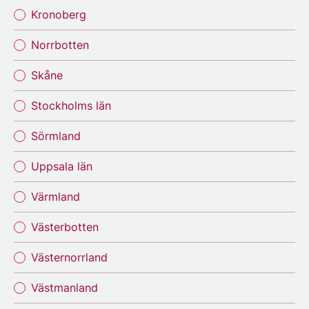
Kronoberg
Norrbotten
Skåne
Stockholms län
Sörmland
Uppsala län
Värmland
Västerbotten
Västernorrland
Västmanland