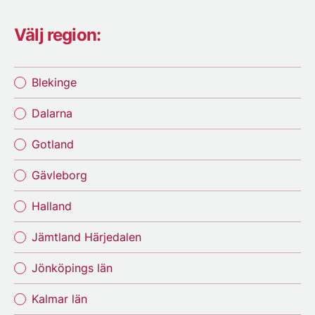
Välj region:
Blekinge
Dalarna
Gotland
Gävleborg
Halland
Jämtland Härjedalen
Jönköpings län
Kalmar län