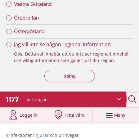
Västra Götaland
Örebro län
Östergötland
Jag vill inte se någon regional information
Obs! Detta val innebär att du inte ser regionalt innehåll
och viktig information som gäller just din region.
Stäng regionsväljaren
Stäng
Välj
region
Till startsidan för 1177
på 1177.se
på 1177.se
Meny
Logga in
Hitta vård
Infektioner i njurar och urinvägar