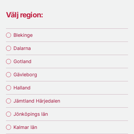
Välj region:
Blekinge
Dalarna
Gotland
Gävleborg
Halland
Jämtland Härjedalen
Jönköpings län
Kalmar län