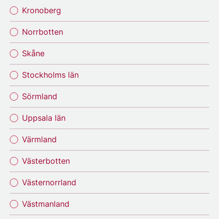
Kronoberg
Norrbotten
Skåne
Stockholms län
Sörmland
Uppsala län
Värmland
Västerbotten
Västernorrland
Västmanland