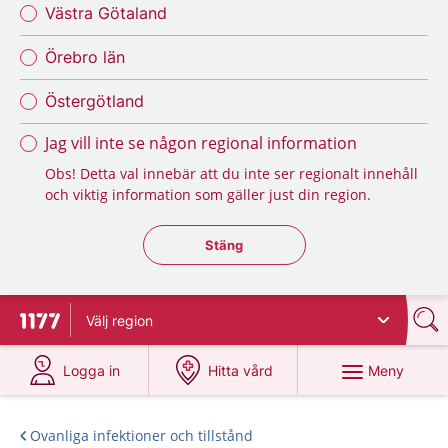
Västra Götaland
Örebro län
Östergötland
Jag vill inte se någon regional information
Obs! Detta val innebär att du inte ser regionalt innehåll
och viktig information som gäller just din region.
Stäng regionsväljaren
Stäng
Välj
region
Till startsidan för 1177
på 1177.se
på 1177.se
Meny
Logga in
Hitta vård
Ovanliga infektioner och tillstånd