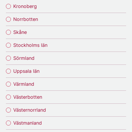
Kronoberg
Norrbotten
Skåne
Stockholms län
Sörmland
Uppsala län
Värmland
Västerbotten
Västernorrland
Västmanland