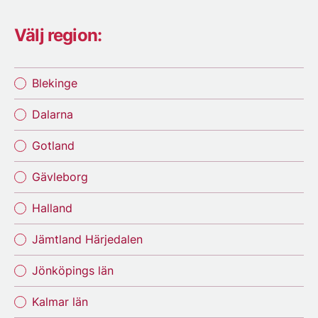
Välj region:
Blekinge
Dalarna
Gotland
Gävleborg
Halland
Jämtland Härjedalen
Jönköpings län
Kalmar län