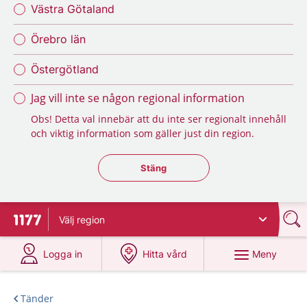
Västra Götaland
Örebro län
Östergötland
Jag vill inte se någon regional information
Obs! Detta val innebär att du inte ser regionalt innehåll
och viktig information som gäller just din region.
Stäng regionsväljaren
Stäng
Välj
region
Till startsidan för 1177
på 1177.se
på 1177.se
Meny
Logga in
Hitta vård
Tänder