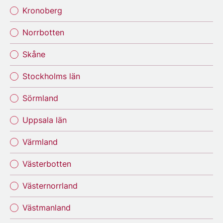
Kronoberg
Norrbotten
Skåne
Stockholms län
Sörmland
Uppsala län
Värmland
Västerbotten
Västernorrland
Västmanland