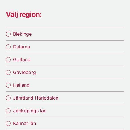
Välj region:
Blekinge
Dalarna
Gotland
Gävleborg
Halland
Jämtland Härjedalen
Jönköpings län
Kalmar län