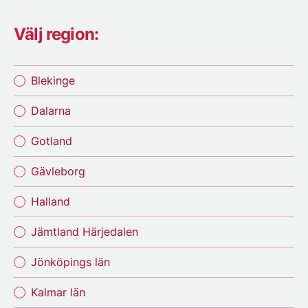
Välj region:
Blekinge
Dalarna
Gotland
Gävleborg
Halland
Jämtland Härjedalen
Jönköpings län
Kalmar län