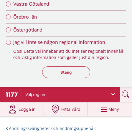
Västra Götaland
Örebro län
Östergötland
Jag vill inte se någon regional information
Obs! Detta val innebär att du inte ser regionalt innehåll
och viktig information som gäller just din region.
Stäng regionsväljaren
Stäng
Välj
region
Till startsidan för 1177
på 1177.se
på 1177.se
Meny
Logga in
Hitta vård
Andningssvårigheter och andningsuppehåll