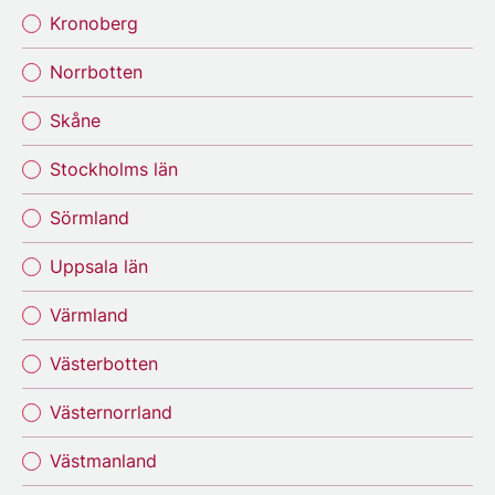
Kronoberg
Norrbotten
Skåne
Stockholms län
Sörmland
Uppsala län
Värmland
Västerbotten
Västernorrland
Västmanland