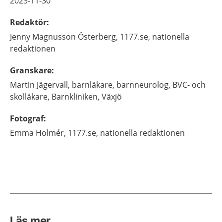
2023-11-30
Redaktör
:
Jenny
Magnusson Österberg,
1177.se, nationella
redaktionen
Granskare
:
Martin
Jägervall,
barnläkare, barnneurolog, BVC- och
skolläkare,
Barnkliniken,
Växjö
Fotograf
:
Emma
Holmér,
1177.se, nationella redaktionen
Läs mer