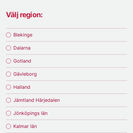
Välj region:
Blekinge
Dalarna
Gotland
Gävleborg
Halland
Jämtland Härjedalen
Jönköpings län
Kalmar län