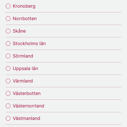
Kronoberg
Norrbotten
Skåne
Stockholms län
Sörmland
Uppsala län
Värmland
Västerbotten
Västernorrland
Västmanland