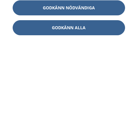
GODKÄNN NÖDVÄNDIGA
GODKÄNN ALLA