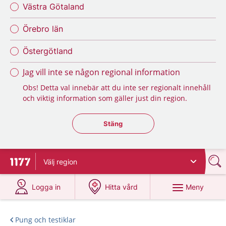
Västra Götaland
Örebro län
Östergötland
Jag vill inte se någon regional information
Obs! Detta val innebär att du inte ser regionalt innehåll
och viktig information som gäller just din region.
Stäng regionsväljaren
Stäng
Välj
region
Till startsidan för 1177
på 1177.se
på 1177.se
Meny
Logga in
Hitta vård
Pung och testiklar