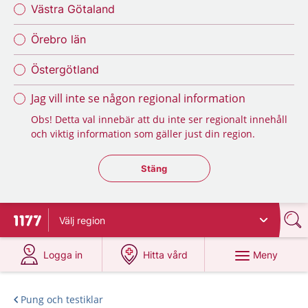
Västra Götaland
Örebro län
Östergötland
Jag vill inte se någon regional information
Obs! Detta val innebär att du inte ser regionalt innehåll
och viktig information som gäller just din region.
Stäng regionsväljaren
Stäng
Välj
region
Till startsidan för 1177
på 1177.se
på 1177.se
Meny
Logga in
Hitta vård
Pung och testiklar