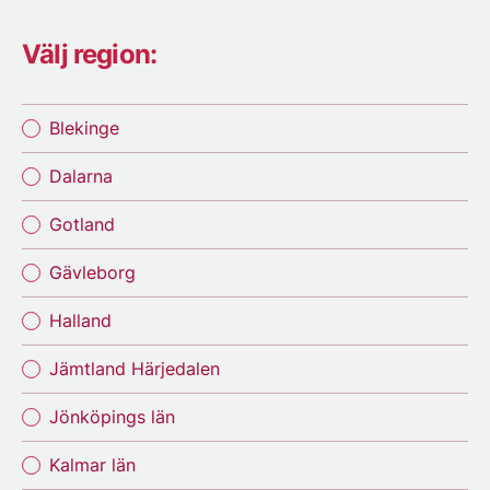
Välj region:
Blekinge
Dalarna
Gotland
Gävleborg
Halland
Jämtland Härjedalen
Jönköpings län
Kalmar län