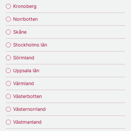
Kronoberg
Norrbotten
Skåne
Stockholms län
Sörmland
Uppsala län
Värmland
Västerbotten
Västernorrland
Västmanland