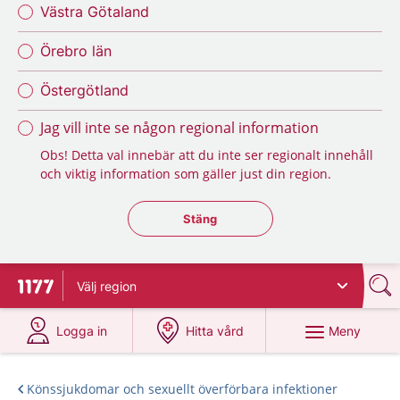
Västra Götaland
Örebro län
Östergötland
Jag vill inte se någon regional information
Obs! Detta val innebär att du inte ser regionalt innehåll
och viktig information som gäller just din region.
Stäng regionsväljaren
Stäng
Välj
region
Till startsidan för 1177
på 1177.se
på 1177.se
Meny
Logga in
Hitta vård
Könssjukdomar och sexuellt överförbara infektioner