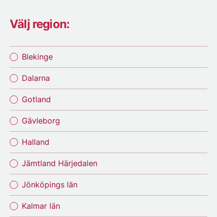
Välj region:
Blekinge
Dalarna
Gotland
Gävleborg
Halland
Jämtland Härjedalen
Jönköpings län
Kalmar län