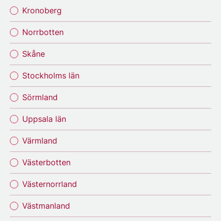
Kronoberg
Norrbotten
Skåne
Stockholms län
Sörmland
Uppsala län
Värmland
Västerbotten
Västernorrland
Västmanland