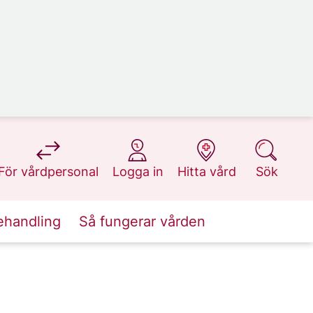
på 1177.se
på 1177.se
på 1177.se
på 1177.se
För vårdpersonal
Logga in
Hitta vård
Sök
ehandling
Så fungerar vården