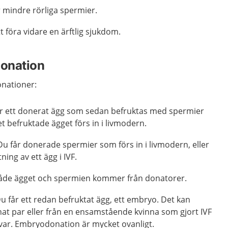
er mindre rörliga spermier.
t föra vidare en ärftlig sjukdom.
donation
onationer:
r ett donerat ägg som sedan befruktas med spermier
et befruktade ägget förs in i livmodern.
u får donerade spermier som förs in i livmodern, eller
ing av ett ägg i IVF.
åde ägget och spermien kommer från donatorer.
 får ett redan befruktat ägg, ett embryo. Det kan
at par eller från en ensamstående kvinna som gjort IVF
ar. Embryodonation är mycket ovanligt.