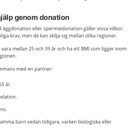
å hjälp genom donation
d äggdonation eller spermiedonation gäller vissa villkor.
iga krav, men de kan skilja sig mellan olika regioner.
ka vara mellan 25 och 39 år och ha ett BMI som ligger inom
egionen.
lsammans med en partner:
5 år.
relation.
ans.
amma barn sedan tidigare, varken biologiska eller