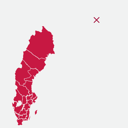
Stäng regionsvälj