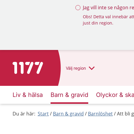
Jag vill inte se någon 
Obs! Detta val innebär att
just din region.
Till startsidan för 1177
Välj
region
Liv & hälsa
Barn & gravid
Olyckor & sk
Du är här:
Start
Barn & gravid
Barnlöshet
Att bli