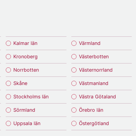
Kalmar län
Värmland
Kronoberg
Västerbotten
Norrbotten
Västernorrland
Skåne
Västmanland
Stockholms län
Västra Götaland
Sörmland
Örebro län
Uppsala län
Östergötland