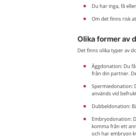
Du har inga, få ell
Om det finns risk at
Olika former av 
Det finns olika typer av d
Äggdonation: Du få
från din partner. D
Spermiedonation: D
används vid befruktn
Dubbeldonation: B
Embryodonation: Du
komma från ett ann
och har embryon kv