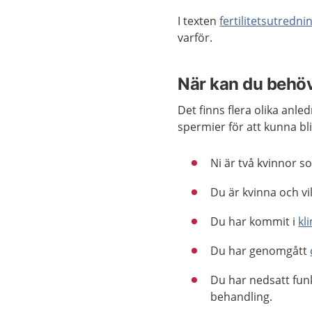
I texten
fertilitetsutredni
varför.
När kan du behöv
Det finns flera olika anle
spermier för att kunna bl
Ni är två kvinnor s
Du är kvinna och vil
Du har kommit i
kl
Du har genomgått
Du har nedsatt funk
behandling.