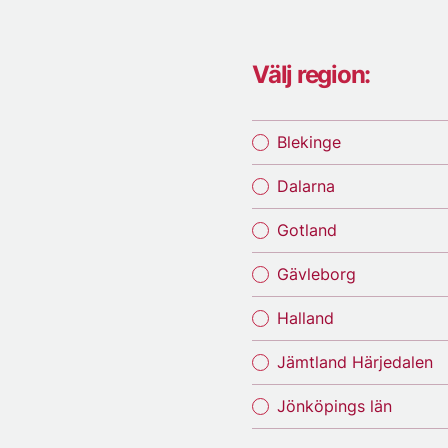
Välj region:
Blekinge
Dalarna
Gotland
Gävleborg
Halland
Jämtland Härjedalen
Jönköpings län