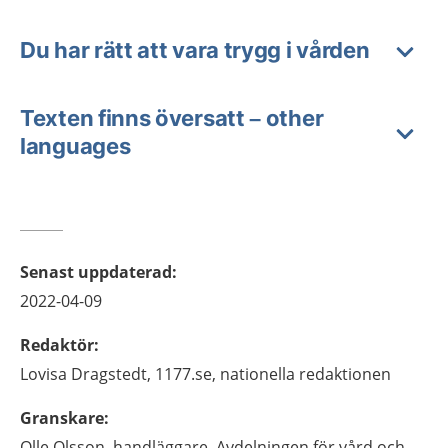
Du har rätt att vara trygg i vården
Texten finns översatt – other
languages
Senast uppdaterad
:
2022-04-09
Redaktör
:
Lovisa
Dragstedt,
1177.se, nationella redaktionen
Granskare
:
Olle
Olsson,
handläggare, Avdelningen för vård och