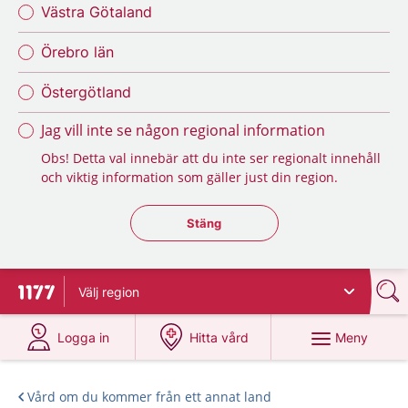
Västra Götaland
Örebro län
Östergötland
Jag vill inte se någon regional information
Obs! Detta val innebär att du inte ser regionalt innehåll
och viktig information som gäller just din region.
Stäng regionsväljaren
Stäng
Välj
region
Till startsidan för 1177
på 1177.se
på 1177.se
Meny
Logga in
Hitta vård
Vård om du kommer från ett annat land