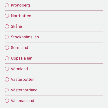
Kronoberg
Norrbotten
Skåne
Stockholms län
Sörmland
Uppsala län
Värmland
Västerbotten
Västernorrland
Västmanland