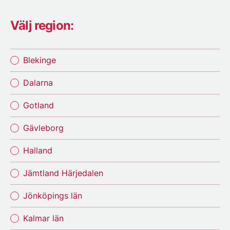
Välj region:
Blekinge
Dalarna
Gotland
Gävleborg
Halland
Jämtland Härjedalen
Jönköpings län
Kalmar län