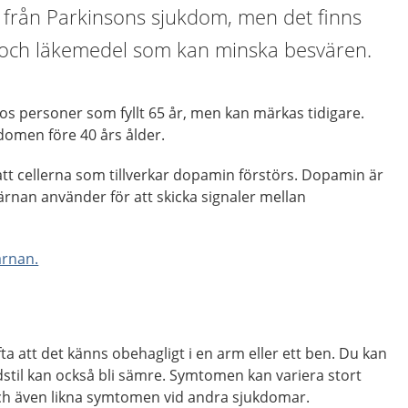
sk från Parkinsons sjukdom, men det finns
 och läkemedel som kan minska besvären.
s personer som fyllt 65 år, men kan märkas tidigare.
kdomen före 40 års ålder.
tt cellerna som tillverkar dopamin förstörs. Dopamin är
rnan använder för att skicka signaler mellan
ärnan.
a att det känns obehagligt i en arm eller ett ben. Du kan
dstil kan också bli sämre. Symtomen kan variera stort
 och även likna symtomen vid andra sjukdomar.