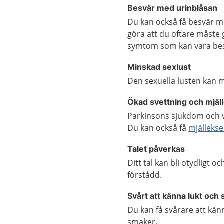
Besvär med urinblåsan
Du kan också få besvär me
göra att du oftare måste g
symtom som kan vara be
Minskad sexlust
Den sexuella lusten kan m
Ökad svettning och mjä
Parkinsons sjukdom och vi
Du kan också få
mjälleks
Talet påverkas
Ditt tal kan bli otydligt o
förstådd.
Svårt att känna lukt och
Du kan få svårare att kän
smaker
.