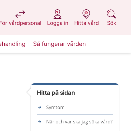
på 1177.se
på 1177.se
på 1177.se
på 1177.se
För vårdpersonal
Logga in
Hitta vård
Sök
ehandling
Så fungerar vården
Hitta på sidan
Symtom
När och var ska jag söka vård?