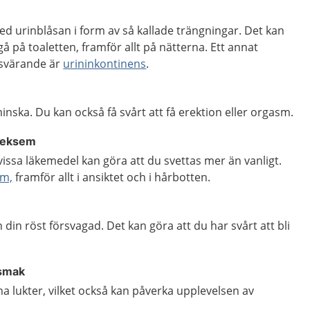
d urinblåsan i form av så kallade trängningar. Det kan
å på toaletten, framför allt på nätterna. Ett annat
svärande är
urininkontinens
.
inska. Du kan också få svårt att få erektion eller orgasm.
lleksem
ssa läkemedel kan göra att du svettas mer än vanligt.
em,
framför allt i ansiktet och i hårbotten.
ch din röst försvagad. Det kan göra att du har svårt att bli
 smak
na lukter, vilket också kan påverka upplevelsen av