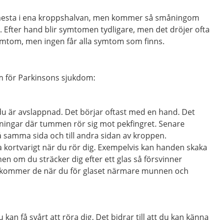
 mesta i ena kroppshalvan, men kommer så småningom
 Efter hand blir symtomen tydligare, men det dröjer ofta
 symtom, men ingen får alla symtom som finns.
m för Parkinsons sjukdom:
du är avslappnad. Det börjar oftast med en hand. Det
kningar där tummen rör sig mot pekfingret. Senare
på samma sida och till andra sidan av kroppen.
 kortvarigt när du rör dig. Exempelvis kan handen skaka
men om du sträcker dig efter ett glas så försvinner
rkommer de när du för glaset närmare munnen och
 kan få svårt att röra dig. Det bidrar till att du kan känna