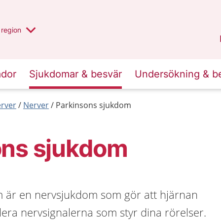
har valt region
en annan
region
Östergötland
.
ador
Sjukdomar & besvär
Undersökning & b
erver
Nerver
Parkinsons sjukdom
ons sjukdom
 är en nervsjukdom som gör att hjärnan
llera nervsignalerna som styr dina rörelser.