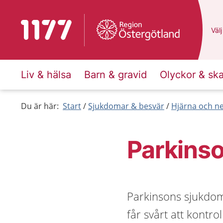
Till startsidan för 1177
Du 
Välj
Liv & hälsa
Barn & gravid
Olyckor & sk
Du är här:
Start
Sjukdomar & besvär
Hjärna och n
Parkins
Parkinsons sjukdom
får svårt att kontro