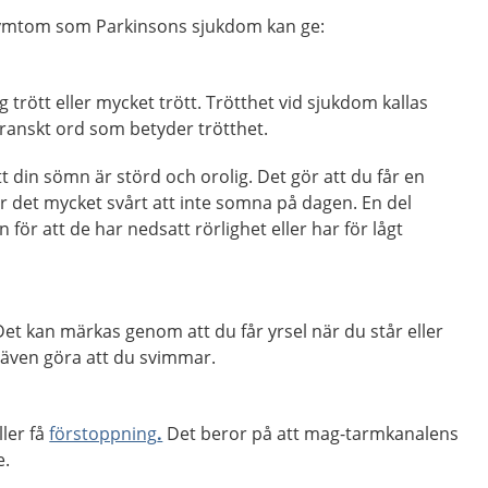
symtom som Parkinsons sjukdom kan ge:
ig trött eller mycket trött. Trötthet vid sjukdom kallas
franskt ord som betyder trötthet.
t din sömn är störd och orolig. Det gör att du får en
r det mycket svårt att inte somna på dagen. En del
 för att de har nedsatt rörlighet eller har för lågt
Det kan märkas genom att du får yrsel när du står eller
n även göra att du svimmar.
ller få
förstoppning
.
Det beror på att mag-tarmkanalens
e.