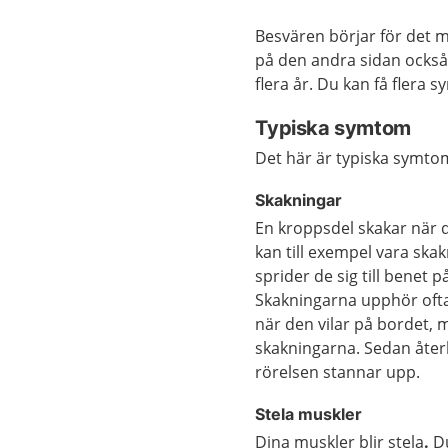
Besvären börjar för det
på den andra sidan också.
flera år. Du kan få flera
Typiska symtom
Det här är typiska symto
Skakningar
En kroppsdel skakar när 
kan till exempel vara ska
sprider de sig till benet 
Skakningarna upphör ofta
när den vilar på bordet, 
skakningarna. Sedan åte
rörelsen stannar upp.
Stela muskler
Dina muskler blir stela
.
Du