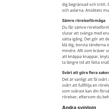
dig begränsad och trött. D
och axlarna. Ansiktets mu
Sämre rörelseförmåga
Du får sämre rörelseför
slutar att svänga med en
sätta igång. Det gör att d
klä dig, borsta tänderna o
mindre. Allt som kräver sm
att knäppa knappar, knyt
ta längre tid att fatta sna
Svårt att göra flera sake
Det är vanligt att få svårt
svårt att fullfölja en rör
som svårast kan din förs
rörelser, eftersom du beh
Andra symtom