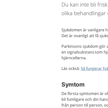
Du kan inte bli fri
olika behandlingar
Sjukdomen är vanligare ho
Det är ovanligt att få sju
Parkinsons sjukdom gör a
en signalsubstans som hjä
hjärncellerna.
Läs också:
Så fungerar hj
Symtom
De första symtomen är oft
bli fumligare och din han
från person till person,