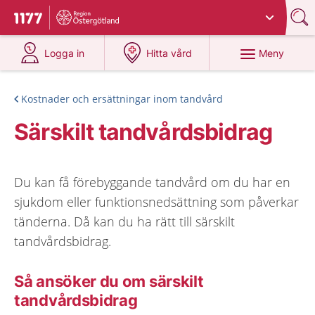
Du har valt region
Östergötland
.
Till startsidan för 1177
på 1177.se
på 1177.se
Meny
Logga in
Hitta vård
Kostnader och ersättningar inom tandvård
Särskilt tandvårdsbidrag
Du kan få förebyggande tandvård om du har en
sjukdom eller funktionsnedsättning som påverkar
tänderna. Då kan du ha rätt till särskilt
tandvårdsbidrag.
Så ansöker du om särskilt
tandvårdsbidrag