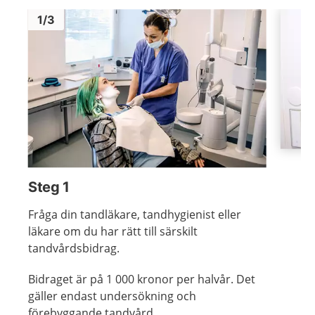
Bild
1
Bild
1
1
/
3
Visa föregående bild
Visa n
Steg 1
Fråga din tandläkare, tandhygienist eller
läkare om du har rätt till särskilt
tandvårdsbidrag.
Bidraget är på 1 000 kronor per halvår. Det
gäller endast undersökning och
förebyggande tandvård.