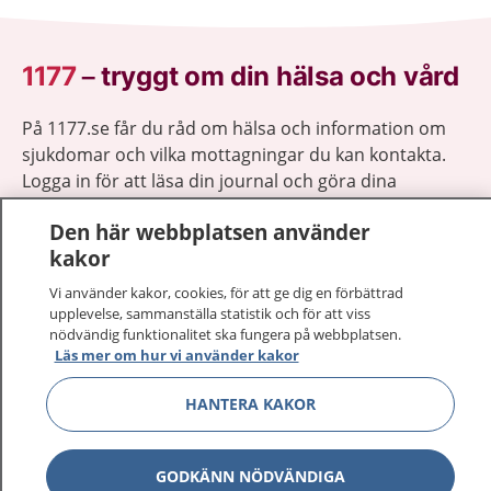
1177
–
tryggt om din hälsa och vård
På 1177.se får du råd om hälsa och information om
sjukdomar och vilka mottagningar du kan kontakta.
Logga in för att läsa din journal och göra dina
vårdärenden. Ring telefonnummer 1177 för
Den här webbplatsen använder
sjukvårdsrådgivning dygnet runt.
kakor
1177 ger dig råd när du vill må bättre.
Vi använder kakor, cookies, för att ge dig en förbättrad
upplevelse, sammanställa statistik och för att viss
nödvändig funktionalitet ska fungera på webbplatsen.
Läs mer om hur vi använder kakor
Visa inn
HANTERA KAKOR
1177 på flera språk
Visa inn
Om 1177
GODKÄNN NÖDVÄNDIGA