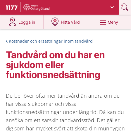
Du har valt region
Östergötland
.
Till startsidan för 1177
på 1177.se
på 1177.se
Meny
Logga in
Hitta vård
Kostnader och ersättningar inom tandvård
Tandvård om du har en
sjukdom eller
funktionsnedsättning
Du behöver ofta mer tandvård än andra om du
har vissa sjukdomar och vissa
funktionsnedsättningar under lång tid. Då kan du
ansöka om ett särskilt tandvårdsstöd. Det gäller
dig som har mycket svårt att sköta din munhygien