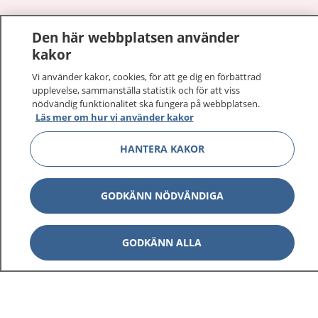
1177
–
tryggt om din hälsa och vård
Den här webbplatsen använder
kakor
På 1177.se får du råd om hälsa och information om
sjukdomar och vilka mottagningar du kan kontakta.
Vi använder kakor, cookies, för att ge dig en förbättrad
Logga in för att läsa din journal och göra dina
upplevelse, sammanställa statistik och för att viss
nödvändig funktionalitet ska fungera på webbplatsen.
vårdärenden. Ring telefonnummer 1177 för
Läs mer om hur vi använder kakor
sjukvårdsrådgivning dygnet runt.
1177 ger dig råd när du vill må bättre.
HANTERA KAKOR
GODKÄNN NÖDVÄNDIGA
Visa inn
1177 på flera språk
GODKÄNN ALLA
Visa inn
Om 1177
Visa inn
Kontakt