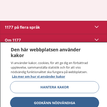
Visa inn
1177 på flera språk
Visa inn
Om 1177
Den här webbplatsen använder
Visa inn
Kontakt
kakor
Vi använder kakor, cookies, för att ge dig en förbättrad
upplevelse, sammanställa statistik och för att viss
Behandling av personuppgifter
nödvändig funktionalitet ska fungera på webbplatsen.
Läs mer om hur vi använder kakor
Hantering av kakor
HANTERA KAKOR
Inställningar för kakor
GODKÄNN NÖDVÄNDIGA