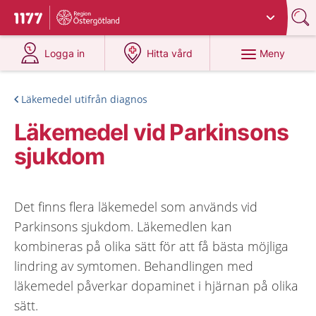
Du har valt region
Östergötland
.
Till startsidan för 1177
på 1177.se
på 1177.se
Meny
Logga in
Hitta vård
Läkemedel utifrån diagnos
Läkemedel vid Parkinsons
sjukdom
Det finns flera läkemedel som används vid
Parkinsons sjukdom. Läkemedlen kan
kombineras på olika sätt för att få bästa möjliga
lindring av symtomen. Behandlingen med
läkemedel påverkar dopaminet i hjärnan på olika
sätt.