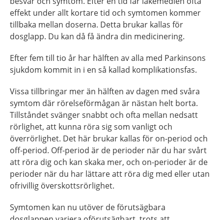
besvär och symtom. Efter en tid får läkemedlen ofta
effekt under allt kortare tid och symtomen kommer
tillbaka mellan doserna. Detta brukar kallas för
dosglapp. Du kan då få ändra din medicinering.
Efter fem till tio år har hälften av alla med Parkinsons
sjukdom kommit in i en så kallad komplikationsfas.
Vissa tillbringar mer än hälften av dagen med svåra
symtom där rörelseförmågan är nästan helt borta.
Tillståndet svänger snabbt och ofta mellan nedsatt
rörlighet, att kunna röra sig som vanligt och
överrörlighet. Det här brukar kallas för on-period och
off-period. Off-period är de perioder när du har svårt
att röra dig och kan skaka mer, och on-perioder är de
perioder när du har lättare att röra dig med eller utan
ofrivillig överskottsrörlighet.
Symtomen kan nu utöver de förutsägbara
dosglappen variera oförutsägbart, trots att