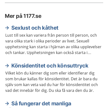
Mer på 1177.se
Sexlust och kåthet
Lust till sex kan variera från person till person, och
vara olika stark i olika perioder av livet. Sexuell
upphetsning kan starta i hjärnan av olika upplevelser
och tankar. Upphetsningen kan också starta i
kroppen genom beröring och smekningar, av dig
själv eller någon annan.
Könsidentitet och könsuttryck
Vilket kön du känner dig som eller identifierar dig
som brukar kallas för könsidentitet. Det är bara du
själv som kan veta vad du har för könsidentitet och
vad det innebär för dig. Du ska få vara den du är.
Så fungerar det manliga