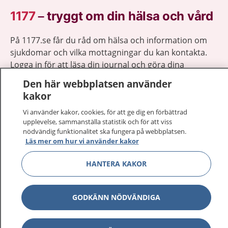
1177
–
tryggt om din hälsa och vård
På 1177.se får du råd om hälsa och information om
sjukdomar och vilka mottagningar du kan kontakta.
Logga in för att läsa din journal och göra dina
vårdärenden. Ring telefonnummer 1177 för
Den här webbplatsen använder
sjukvårdsrådgivning dygnet runt.
kakor
1177 ger dig råd när du vill må bättre.
Vi använder kakor, cookies, för att ge dig en förbättrad
upplevelse, sammanställa statistik och för att viss
nödvändig funktionalitet ska fungera på webbplatsen.
Läs mer om hur vi använder kakor
HANTERA KAKOR
Visa inn
1177 på flera språk
Visa inn
Om 1177
GODKÄNN NÖDVÄNDIGA
Visa inn
Kontakt