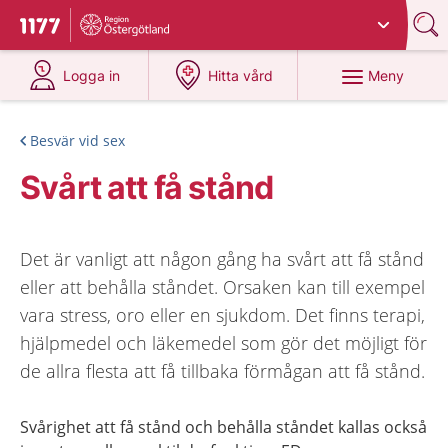
Du har valt region
Östergötland
.
Till startsidan för 1177
på 1177.se
på 1177.se
Meny
Logga in
Hitta vård
Besvär vid sex
Svårt att få stånd
Det är vanligt att någon gång ha svårt att få stånd
eller att behålla ståndet. Orsaken kan till exempel
vara stress, oro eller en sjukdom. Det finns terapi,
hjälpmedel och läkemedel som gör det möjligt för
de allra flesta att få tillbaka förmågan att få stånd.
Svårighet att få stånd och behålla ståndet kallas också