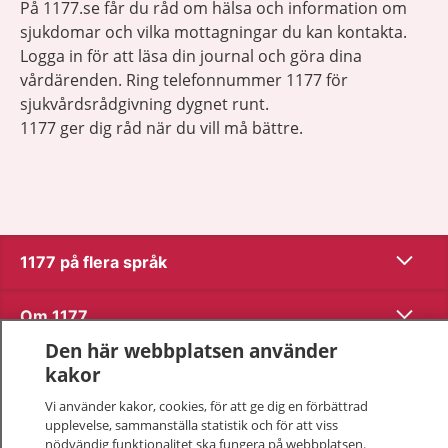
På 1177.se får du råd om hälsa och information om
sjukdomar och vilka mottagningar du kan kontakta.
Logga in för att läsa din journal och göra dina
vårdärenden. Ring telefonnummer 1177 för
sjukvårdsrådgivning dygnet runt.
1177 ger dig råd när du vill må bättre.
Visa inn
1177 på flera språk
Visa inn
Om 1177
Den här webbplatsen använder
Visa inn
Kontakt
kakor
Vi använder kakor, cookies, för att ge dig en förbättrad
upplevelse, sammanställa statistik och för att viss
Behandling av personuppgifter
nödvändig funktionalitet ska fungera på webbplatsen.