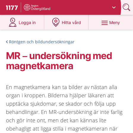
Du har valt region
Östergötland
.
Till startsidan för 1177
på 1177.se
på 1177.se
Meny
Logga in
Hitta vård
Röntgen och bildundersökningar
MR – undersökning med
magnetkamera
En magnetkamera kan ta bilder av nästan alla
organ i kroppen. Bilderna hjälper läkaren att
upptäcka sjukdomar, se skador och följa upp
behandlingar. En MR-undersökning är inte farlig
och gör inte ont, men det kan kännas lite
obehagligt att ligga stilla i magnetkameran när