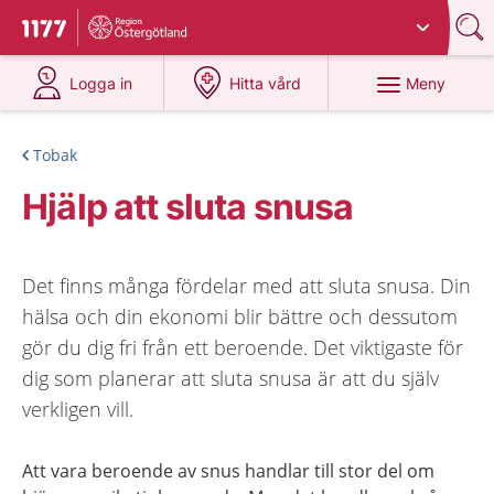
Du har valt region
Östergötland
.
Till startsidan för 1177
på 1177.se
på 1177.se
Meny
Logga in
Hitta vård
Tobak
Hjälp att sluta snusa
Det finns många fördelar med att sluta snusa. Din
hälsa och din ekonomi blir bättre och dessutom
gör du dig fri från ett beroende. Det viktigaste för
dig som planerar att sluta snusa är att du själv
verkligen vill.
Att vara beroende av snus handlar till stor del om