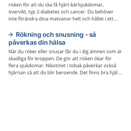
risken för att du ska få hjärt-kärlsjukdomar,
övervikt, typ 2-diabetes och cancer. Du behöver
inte förändra dina matvanor helt och hållet i ett
enda steg. Kom ihåg att varje liten förändring kan
göra stor skillnad.
Rökning och snusning - så
påverkas din hälsa
När du röker eller snusar får du i dig ämnen som är
skadliga för kroppen. De gör att risken ökar för
flera sjukdomar. Nikotinet i tobak påverkar också
hjärnan så att du blir beroende. Det finns bra hjälp
att få om du vill ha hjälp att sluta röka eller snusa.