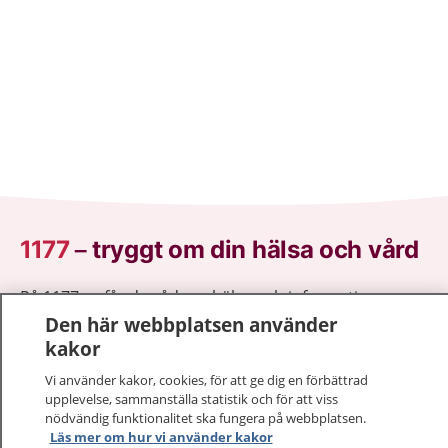
1177
–
tryggt om din hälsa och vård
På 1177.se får du råd om hälsa och information om
sjukdomar och vilka mottagningar du kan kontakta.
Den här webbplatsen använder
Logga in för att läsa din journal och göra dina
kakor
vårdärenden. Ring telefonnummer 1177 för
Vi använder kakor, cookies, för att ge dig en förbättrad
sjukvårdsrådgivning dygnet runt.
upplevelse, sammanställa statistik och för att viss
1177 ger dig råd när du vill må bättre.
nödvändig funktionalitet ska fungera på webbplatsen.
Läs mer om hur vi använder kakor