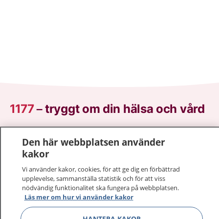
1177
–
tryggt om din hälsa och vård
På 1177.se får du råd om hälsa och information om
Den här webbplatsen använder
sjukdomar och vilka mottagningar du kan kontakta.
kakor
Logga in för att läsa din journal och göra dina
vårdärenden. Ring telefonnummer 1177 för
Vi använder kakor, cookies, för att ge dig en förbättrad
sjukvårdsrådgivning dygnet runt.
upplevelse, sammanställa statistik och för att viss
nödvändig funktionalitet ska fungera på webbplatsen.
1177 ger dig råd när du vill må bättre.
Läs mer om hur vi använder kakor
HANTERA KAKOR