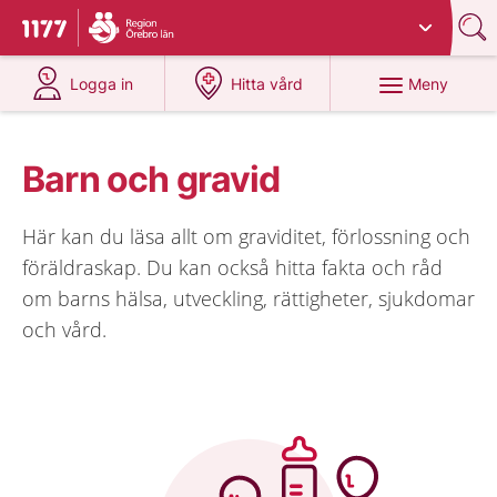
Du har valt region
Örebro län
.
Till startsidan för 1177
på 1177.se
på 1177.se
Meny
Logga in
Hitta vård
Barn och gravid
Här kan du läsa allt om graviditet, förlossning och
föräldraskap. Du kan också hitta fakta och råd
om barns hälsa, utveckling, rättigheter, sjukdomar
och vård.