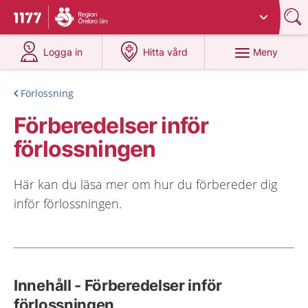
Du har valt region
Örebro län
.
Till startsidan för 1177
på 1177.se
på 1177.se
Meny
Logga in
Hitta vård
Förlossning
Förberedelser inför
förlossningen
Här kan du läsa mer om hur du förbereder dig
inför förlossningen.
Innehåll - Förberedelser inför
förlossningen