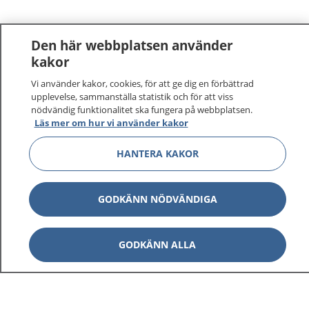
Den här webbplatsen använder
kakor
Vi använder kakor, cookies, för att ge dig en förbättrad
1177
–
tryggt om din hälsa och vård
upplevelse, sammanställa statistik och för att viss
nödvändig funktionalitet ska fungera på webbplatsen.
Läs mer om hur vi använder kakor
På 1177.se får du råd om hälsa och information om
sjukdomar och vilka mottagningar du kan kontakta.
HANTERA KAKOR
Logga in för att läsa din journal och göra dina
vårdärenden. Ring telefonnummer 1177 för
sjukvårdsrådgivning dygnet runt.
GODKÄNN NÖDVÄNDIGA
1177 ger dig råd när du vill må bättre.
GODKÄNN ALLA
Visa inn
1177 på flera språk