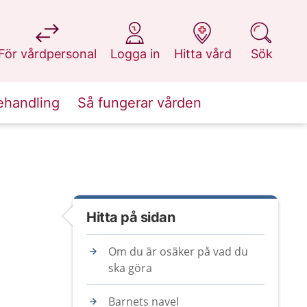
på 1177.se
på 1177.se
på 1177.se
på 1177.se
För vårdpersonal
Logga in
Hitta vård
Sök
ehandling
Så fungerar vården
Hitta på sidan
Om du är osäker på vad du
ska göra
Barnets navel