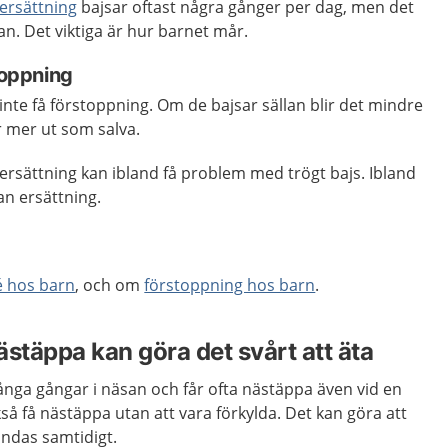
ersättning
bajsar oftast några gånger per dag, men det
n. Det viktiga är hur barnet mår.
toppning
te få förstoppning. Om de bajsar sällan blir det mindre
r mer ut som salva.
ersättning kan ibland få problem med trögt bajs. Ibland
n ersättning.
é hos barn
, och om
förstoppning hos barn
.
stäppa kan göra det svårt att äta
nga gångar i näsan och får ofta nästäppa även vid en
kså få nästäppa utan att vara förkylda. Det kan göra att
 andas samtidigt.