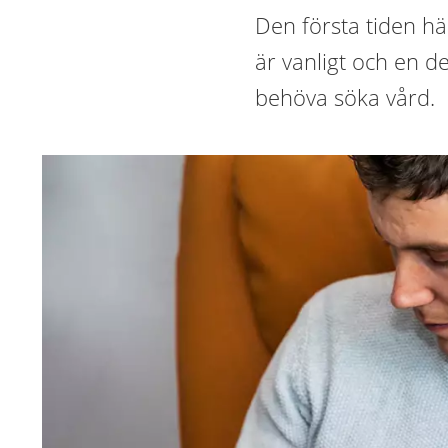
Den första tiden h
är vanligt och en de
behöva söka vård.