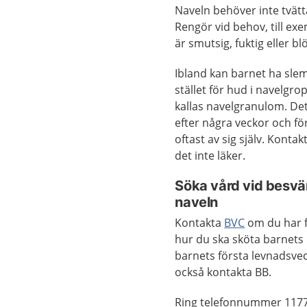
Naveln behöver inte tvätt
Rengör vid behov, till e
är smutsig, fuktig eller bl
Ibland kan barnet ha sle
stället för hud i navelgro
kallas navelgranulom. Det
efter några veckor och fö
oftast av sig själv. Konta
det inte läker.
Söka vård vid besv
naveln
Kontakta
BVC
om du har 
hur du ska sköta barnets
barnets första levnadsve
också kontakta BB.
Ring telefonnummer 1177