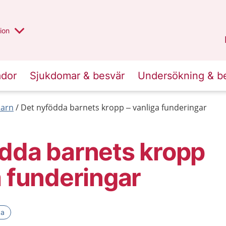
valt region
annan
ion
Örebro län
.
ador
Sjukdomar & besvär
Undersökning & b
barn
Det nyfödda barnets kropp – vanliga funderingar
dda barnets kropp
a funderingar
ka