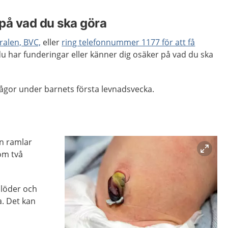
på vad du ska göra
alen, BVC,
eller
ring telefonnummer 1177 för att få
 har funderingar eller känner dig osäker på vad du ska
ågor under barnets första levnadsvecka.
n ramlar
nom två
blöder och
a. Det kan