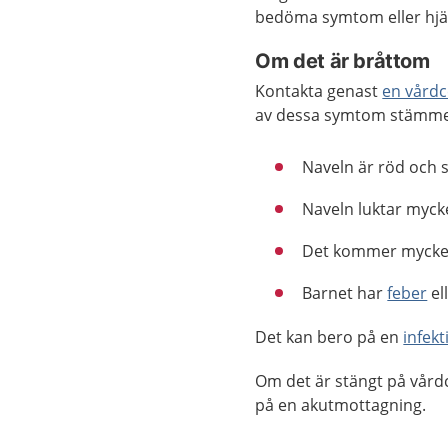
bedöma symtom eller hjäl
Om det är bråttom
Kontakta genast
en vårdc
av dessa symtom stämme
Naveln är röd och s
Naveln luktar mycket
Det kommer mycket 
Barnet har
feber
el
Det kan bero på en
infekt
Om det är stängt på vård
på en akutmottagning.