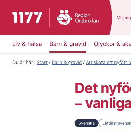
Till startsidan för 1177
Du har 
Välj
en 
reg
Liv & hälsa
Barn & gravid
Olyckor & sk
Du är här:
Start
Barn & gravid
Att sköta ett nyfött 
Det nyfö
– vanlig
Svenska
Lättläst svens