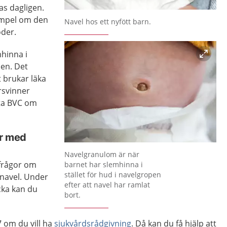
as dagligen.
Förstora bilden
xempel om den
Navel hos ett nyfött barn.
öder.
mhinna i
pen. Det
 brukar läka
rsvinner
kta BVC om
är med
Förstora bilden
Navelgranulom är när
frågor om
barnet har slemhinna i
stället för hud i navelgropen
 navel. Under
efter att navel har ramlat
cka kan du
bort.
 om du vill ha
sjukvårdsrådgivning
. Då kan du få hjälp att