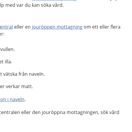
p med var du kan söka vård.
entral
eller en
jouröppen mottagning
om ett eller flera
r:
vullen.
 illa.
vätska från naveln.
ler verkar matt.
ion i naveln
.
centralen eller den jouröppna mottagningen, sök vård