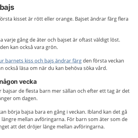
 bajs
första kisset är rött eller orange. Bajset ändrar färg flera
varje gång de äter och bajset är oftast väldigt löst.
 den kan också vara grön.
ur barnets kiss och bajs ändrar färg
den första veckan
kan också läsa om när du kan behöva söka vård.
r någon vecka
r bajsar de flesta barn mer sällan och efter ett tag är det
 gånger om dagen.
n börja bajsa bara en gång i veckan. Ibland kan det gå
ler längre mellan avföringarna. För barn som äter som de
nget att det dröjer länge mellan avföringarna.