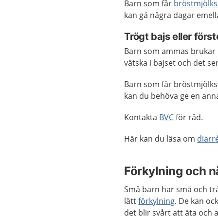
Barn som får
bröstmjölks
kan gå några dagar emella
Trögt bajs eller förs
Barn som ammas brukar in
vätska i bajset och det se
Barn som får bröstmjölks
kan du behöva ge en anna
Kontakta
BVC
för råd.
Här kan du läsa om
diarr
Förkylning och nä
Små barn har små och trå
lätt
förkylning
. De kan oc
det blir svårt att äta och