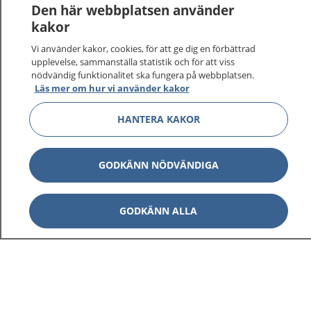
Den här webbplatsen använder
kakor
Vi använder kakor, cookies, för att ge dig en förbättrad
1177
–
tryggt om din hälsa och vård
upplevelse, sammanställa statistik och för att viss
nödvändig funktionalitet ska fungera på webbplatsen.
Läs mer om hur vi använder kakor
På 1177.se får du råd om hälsa och information om
sjukdomar och vilka mottagningar du kan kontakta.
HANTERA KAKOR
Logga in för att läsa din journal och göra dina
vårdärenden. Ring telefonnummer 1177 för
sjukvårdsrådgivning dygnet runt.
GODKÄNN NÖDVÄNDIGA
1177 ger dig råd när du vill må bättre.
GODKÄNN ALLA
Visa inn
1177 på flera språk
Visa inn