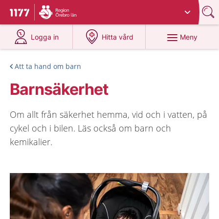
Du har valt region
Örebro län
.
Till startsidan för 1177
på 1177.se
på 1177.se
Meny
Logga in
Hitta vård
Att ta hand om barn
Barnsäkerhet
Om allt från säkerhet hemma, vid och i vatten, på
cykel och i bilen. Läs också om barn och
kemikalier.