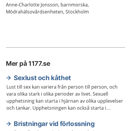
Anne-Charlotte
Jonsson,
barnmorska,
Mödrahälsovårdsenheten,
Stockholm
Mer på 1177.se
Sexlust och kåthet
Lust till sex kan variera från person till person, och
vara olika stark i olika perioder av livet. Sexuell
upphetsning kan starta i hjärnan av olika upplevelser
och tankar. Upphetsningen kan också starta i
kroppen genom beröring och smekningar, av dig
själv eller någon annan.
Bristningar vid förlossning