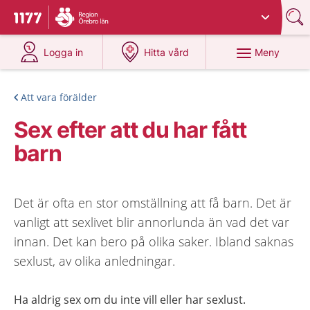
Du har valt region
Örebro län
.
Till startsidan för 1177
på 1177.se
på 1177.se
Meny
Logga in
Hitta vård
Att vara förälder
Sex efter att du har fått
barn
Det är ofta en stor omställning att få barn. Det är
vanligt att sexlivet blir annorlunda än vad det var
innan. Det kan bero på olika saker. Ibland saknas
sexlust, av olika anledningar.
Ha aldrig sex om du inte vill eller har sexlust.