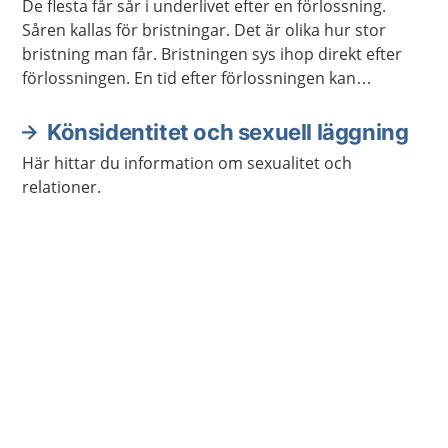
De flesta får sår i underlivet efter en förlossning.
Såren kallas för bristningar. Det är olika hur stor
bristning man får. Bristningen sys ihop direkt efter
förlossningen. En tid efter förlossningen kan
bristningen göra ont och underlivet kan kännas
svullet. Sök vård om dina besvär inte går över.
Könsidentitet och sexuell läggning
Här hittar du information om sexualitet och
relationer.