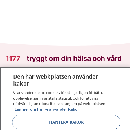
1177
–
tryggt om din hälsa och vård
På 1177.se får du råd om hälsa och information om
Den här webbplatsen använder
sjukdomar och vilka mottagningar du kan kontakta.
kakor
Logga in för att läsa din journal och göra dina
vårdärenden. Ring telefonnummer 1177 för
Vi använder kakor, cookies, för att ge dig en förbättrad
upplevelse, sammanställa statistik och för att viss
sjukvårdsrådgivning dygnet runt.
nödvändig funktionalitet ska fungera på webbplatsen.
1177 ger dig råd när du vill må bättre.
Läs mer om hur vi använder kakor
HANTERA KAKOR