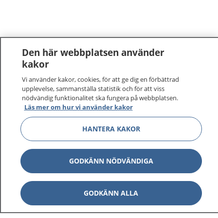
Den här webbplatsen använder
kakor
1177
–
tryggt om din hälsa och vård
Vi använder kakor, cookies, för att ge dig en förbättrad
upplevelse, sammanställa statistik och för att viss
nödvändig funktionalitet ska fungera på webbplatsen.
På 1177.se får du råd om hälsa och information om
Läs mer om hur vi använder kakor
sjukdomar och vilka mottagningar du kan kontakta.
Logga in för att läsa din journal och göra dina
HANTERA KAKOR
vårdärenden. Ring telefonnummer 1177 för
sjukvårdsrådgivning dygnet runt.
GODKÄNN NÖDVÄNDIGA
1177 ger dig råd när du vill må bättre.
GODKÄNN ALLA