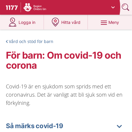
Du har valt region
Örebro län
.
Till startsidan för 1177
på 1177.se
på 1177.se
Meny
Logga in
Hitta vård
Vård och stöd för barn
För barn: Om covid-19 och
corona
Covid-19 är en sjukdom som sprids med ett
coronavirus. Det är vanligt att bli sjuk som vid en
förkylning.
Så märks covid-19