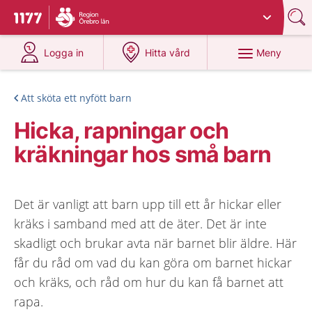
Du har valt region
Örebro län
.
Till startsidan för 1177
på 1177.se
på 1177.se
Meny
Logga in
Hitta vård
Att sköta ett nyfött barn
Hicka, rapningar och
kräkningar hos små barn
Det är vanligt att barn upp till ett år hickar eller
kräks i samband med att de äter. Det är inte
skadligt och brukar avta när barnet blir äldre. Här
får du råd om vad du kan göra om barnet hickar
och kräks, och råd om hur du kan få barnet att
rapa.