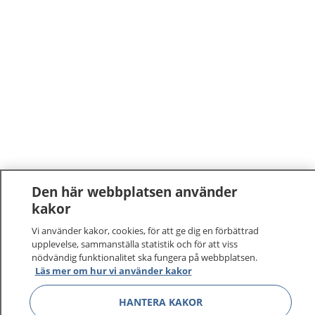
Den här webbplatsen använder
kakor
1177
–
tryggt om din hälsa och vård
Vi använder kakor, cookies, för att ge dig en förbättrad
På 1177.se får du råd om hälsa och information om
upplevelse, sammanställa statistik och för att viss
nödvändig funktionalitet ska fungera på webbplatsen.
sjukdomar och vilka mottagningar du kan kontakta.
Läs mer om hur vi använder kakor
Logga in för att läsa din journal och göra dina
vårdärenden. Ring telefonnummer 1177 för
HANTERA KAKOR
sjukvårdsrådgivning dygnet runt.