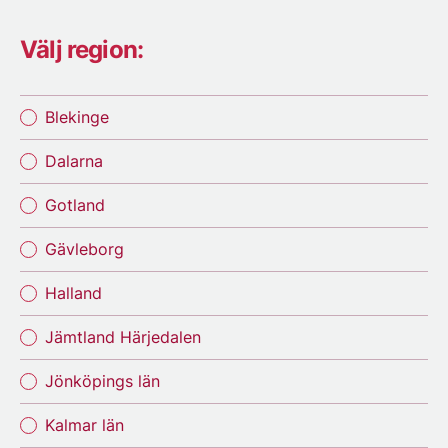
Välj region:
Blekinge
Dalarna
Gotland
Gävleborg
Halland
Jämtland Härjedalen
Jönköpings län
Kalmar län