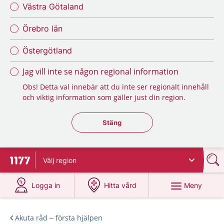
Västra Götaland
Örebro län
Östergötland
Jag vill inte se någon regional information
Obs! Detta val innebär att du inte ser regionalt innehåll
och viktig information som gäller just din region.
Stäng regionsväljaren
Stäng
Välj
region
Till startsidan för 1177
på 1177.se
på 1177.se
Meny
Logga in
Hitta vård
Akuta råd – första hjälpen