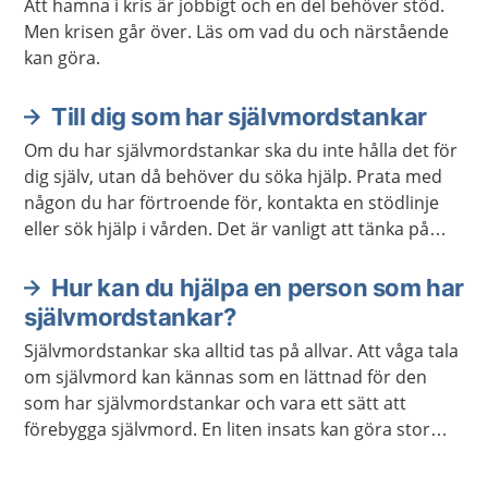
Att hamna i kris är jobbigt och en del behöver stöd.
Men krisen går över. Läs om vad du och närstående
kan göra.
Till dig som har självmordstankar
Om du har självmordstankar ska du inte hålla det för
dig själv, utan då behöver du söka hjälp. Prata med
någon du har förtroende för, kontakta en stödlinje
eller sök hjälp i vården. Det är vanligt att tänka på
självmord som en utväg, men de flesta agerar inte på
sina tankar. Självmordstankar ska alltid tas på allvar,
Hur kan du hjälpa en person som har
oavsett vad som orsakar dem. Oftast vill man
självmordstankar?
egentligen inte dö, utan behöver hjälp med att orka
Självmordstankar ska alltid tas på allvar. Att våga tala
leva.
om självmord kan kännas som en lättnad för den
som har självmordstankar och vara ett sätt att
förebygga självmord. En liten insats kan göra stor
skillnad för en person som tänker på självmord.