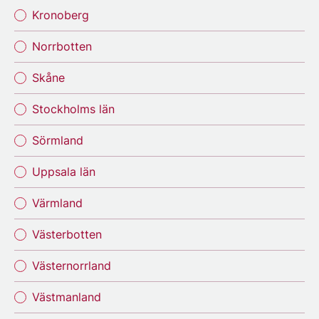
Kronoberg
Norrbotten
Skåne
Stockholms län
Sörmland
Uppsala län
Värmland
Västerbotten
Västernorrland
Västmanland