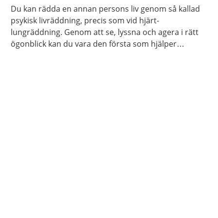
Du kan rädda en annan persons liv genom så kallad
psykisk livräddning, precis som vid hjärt-
lungräddning. Genom att se, lyssna och agera i rätt
ögonblick kan du vara den första som hjälper
personen att söka hjälp. Du behöver inte vara
utbildad för att göra skillnad.