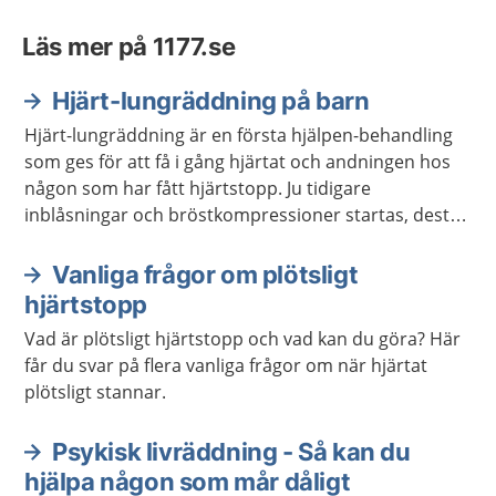
Läs mer på 1177.se
Hjärt-lungräddning på barn
Hjärt-lungräddning är en första hjälpen-behandling
som ges för att få i gång hjärtat och andningen hos
någon som har fått hjärtstopp. Ju tidigare
inblåsningar och bröstkompressioner startas, desto
större blir chansen att överleva ett hjärtstopp. Hjärt-
lungräddning brukar förkortas HLR.
Vanliga frågor om plötsligt
hjärtstopp
Vad är plötsligt hjärtstopp och vad kan du göra? Här
får du svar på flera vanliga frågor om när hjärtat
plötsligt stannar.
Psykisk livräddning - Så kan du
hjälpa någon som mår dåligt