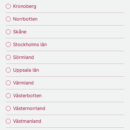
Kronoberg
Norrbotten
Skåne
Stockholms län
Sörmland
Uppsala län
Värmland
Västerbotten
Västernorrland
Västmanland