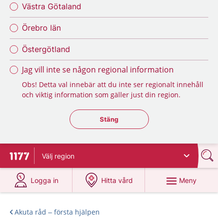
Västra Götaland
Örebro län
Östergötland
Jag vill inte se någon regional information
Obs! Detta val innebär att du inte ser regionalt innehåll
och viktig information som gäller just din region.
Stäng regionsväljaren
Stäng
Välj
region
Till startsidan för 1177
på 1177.se
på 1177.se
Meny
Logga in
Hitta vård
Akuta råd – första hjälpen