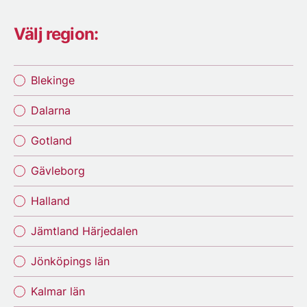
Välj region:
Blekinge
Dalarna
Gotland
Gävleborg
Halland
Jämtland Härjedalen
Jönköpings län
Kalmar län