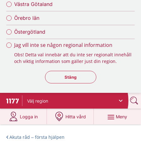
Västra Götaland
Örebro län
Östergötland
Jag vill inte se någon regional information
Obs! Detta val innebär att du inte ser regionalt innehåll
och viktig information som gäller just din region.
Stäng regionsväljaren
Stäng
Välj
region
Till startsidan för 1177
på 1177.se
på 1177.se
Meny
Logga in
Hitta vård
Akuta råd – första hjälpen