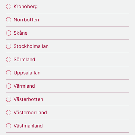
Kronoberg
Norrbotten
Skåne
Stockholms län
Sörmland
Uppsala län
Värmland
Västerbotten
Västernorrland
Västmanland