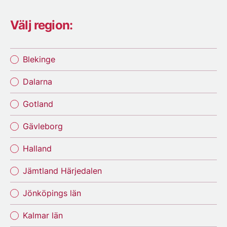
Välj region:
Blekinge
Dalarna
Gotland
Gävleborg
Halland
Jämtland Härjedalen
Jönköpings län
Kalmar län