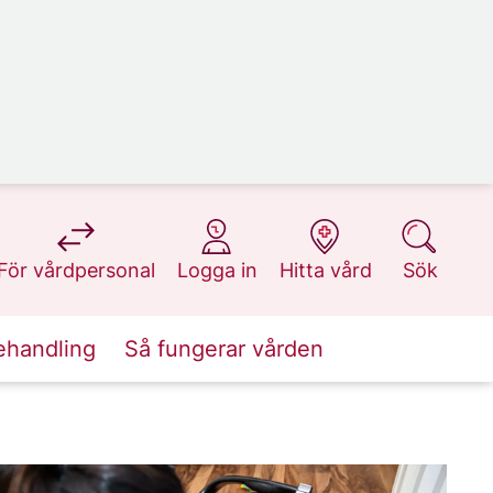
på 1177.se
på 1177.se
på 1177.se
på 1177.se
För vårdpersonal
Logga in
Hitta vård
Sök
ehandling
Så fungerar vården