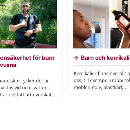
ensäkerhet för barn
Barn och kemikali
 vuxna
Kemikalier finns överallt
oss, till exempel i mobilte
nniskor tycker det är
möbler, golv, plastkärl,
t vistas vid och i vatten.
barnkläder, barnvagnar 
 är det lätt att överskatta
leksaker. En del kemikalie
 förmåga.
skadliga, andra inte.
ngsolyckor kan hända
 där det finns vatten som
pel i badkar, sjöar,
lar, bassänger eller på