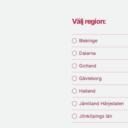
Välj region:
Blekinge
Dalarna
Gotland
Gävleborg
Halland
Jämtland Härjedalen
Jönköpings län