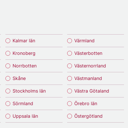
Kalmar län
Värmland
Kronoberg
Västerbotten
Norrbotten
Västernorrland
Skåne
Västmanland
Stockholms län
Västra Götaland
Sörmland
Örebro län
Uppsala län
Östergötland