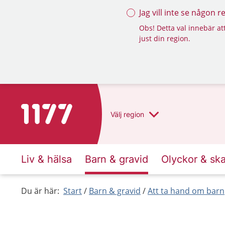
Jag vill inte se någon 
Obs! Detta val innebär att
just din region.
Till startsidan för 1177
Välj
region
Liv & hälsa
Barn & gravid
Olyckor & sk
Du är här:
Start
Barn & gravid
Att ta hand om barn