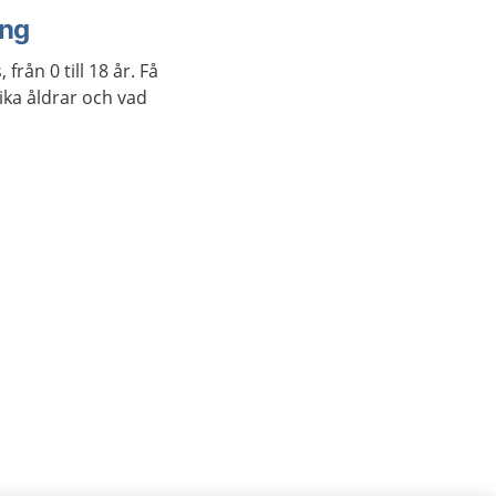
ing
från 0 till 18 år. Få
lika åldrar och vad