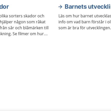
v.
dor
Barnets utveckl
olika sorters skador och
Läs om hur barnet utvecklas, 
 hjälper någon som råkat
info om vad barn förstår i o
 ifrån sår och blåmärken till
som är bra för utvecklingen.
kning. Se filmer om hur
ng på vuxna och barn.