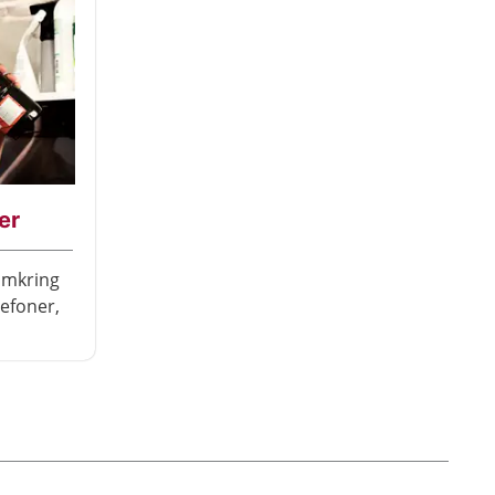
er
 omkring
lefoner,
och
r är