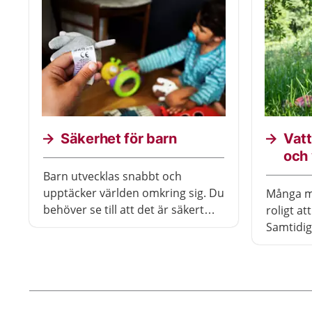
Säkerhet för barn
Vatt
och
Barn utvecklas snabbt och
upptäcker världen omkring sig. Du
Många mä
behöver se till att det är säkert
roligt at
och att hen undviker olyckor. Här
Samtidigt
får du bland annat tips om vad du
sin egen
kan göra hemma, när barnet
Drunkni
cyklar eller leker utomhus.
överallt
till exem
vattenpö