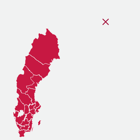
Stäng regionsvälj