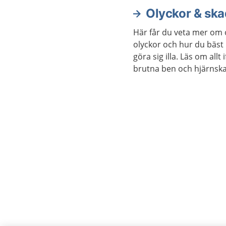
öppet ha
Olyckor & ska
Aktuella artiklar
Här får du veta mer om 
olyckor och hur du bäst
göra sig illa. Läs om allt
brutna ben och hjärnska
du gör hjärt-lungräddni