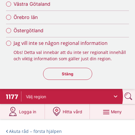
Västra Götaland
Örebro län
Östergötland
Jag vill inte se någon regional information
Obs! Detta val innebär att du inte ser regionalt innehåll
och viktig information som gäller just din region.
Stäng regionsväljaren
Stäng
Välj
region
Till startsidan för 1177
på 1177.se
på 1177.se
Meny
Logga in
Hitta vård
Akuta råd – första hjälpen