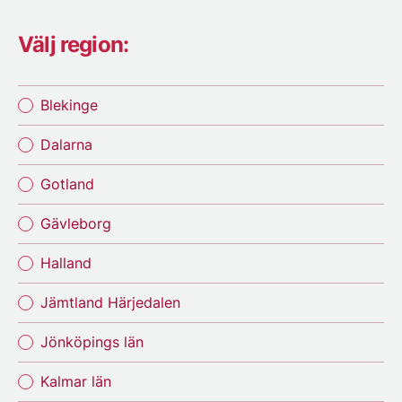
Välj region:
Blekinge
Dalarna
Gotland
Gävleborg
Halland
Jämtland Härjedalen
Jönköpings län
Kalmar län