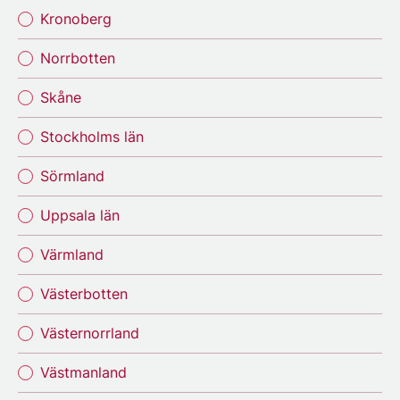
Kronoberg
Norrbotten
Skåne
Stockholms län
Sörmland
Uppsala län
Värmland
Västerbotten
Västernorrland
Västmanland