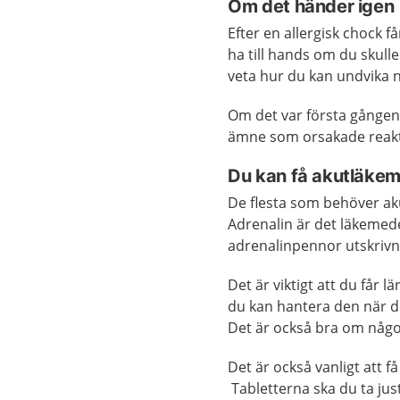
Om det händer igen
Efter en allergisk chock 
ha till hands om du skulle
veta hur du kan undvika n
Om det var första gången 
ämne som orsakade reakti
Du kan få akutläkem
De flesta som behöver ak
Adrenalin är det läkemed
adrenalinpennor utskrivn
Det är viktigt att du får 
du kan hantera den när d
Det är också bra om någ
Det är också vanligt att f
Tabletterna ska du ta ju