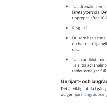
Ta adrenalin som i
lårets yttersida. D
upprepas efter 10-
Ring 112.
Du som har astma k
du har det tillgäng
det.
Ta en antihistamint
Ta alltid adrenali
tabletterna ger full 
Ge hjärt- och lungrä
Det är viktigt att få i g
du ger
hjärt-lungräddnin