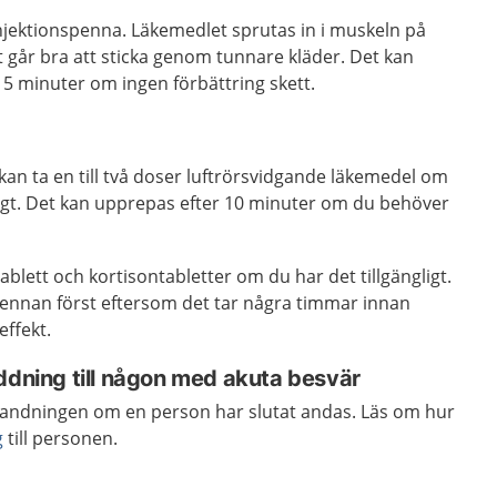
njektionspenna. Läkemedlet sprutas in i muskeln på
et går bra att sticka genom tunnare kläder. Det kan
15 minuter om ingen förbättring skett.
an ta en till två doser luftrörsvidgande läkemedel om
ligt. Det kan upprepas efter 10 minuter om du behöver
ablett och kortisontabletter om du har det tillgängligt.
npennan först eftersom det tar några timmar innan
effekt.
ddning till någon med akuta besvär
ång andningen om en person har slutat andas. Läs om hur
g
till personen.