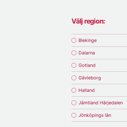
Välj region:
Blekinge
Dalarna
Gotland
Gävleborg
Halland
Jämtland Härjedalen
Jönköpings län