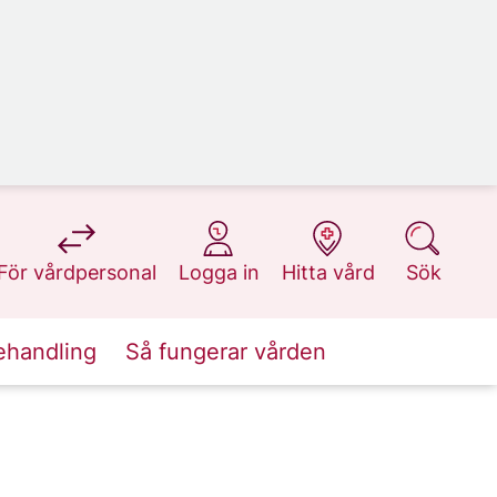
på 1177.se
på 1177.se
på 1177.se
på 1177.se
För vårdpersonal
Logga in
Hitta vård
Sök
ehandling
Så fungerar vården