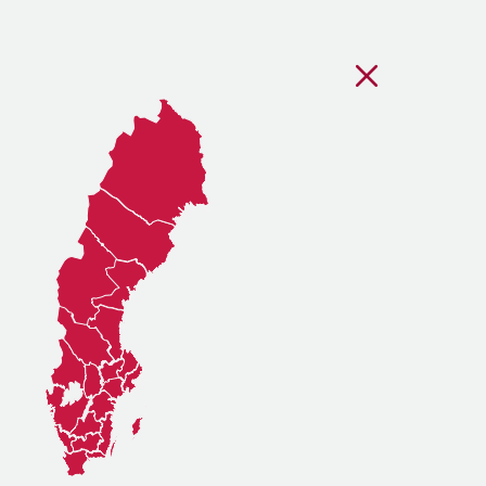
Stäng regionsvälj