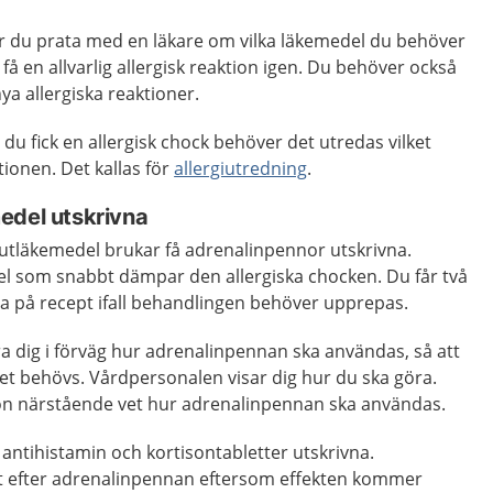
får du prata med en läkare om vilka läkemedel du behöver
 få en allvarlig allergisk reaktion igen. Du behöver också
ya allergiska reaktioner.
du fick en allergisk chock behöver det utredas vilket
onen. Det kallas för
allergiutredning
.
edel utskrivna
utläkemedel brukar få adrenalinpennor utskrivna.
el som snabbt dämpar den allergiska chocken. Du får två
a på recept ifall behandlingen behöver upprepas.
lära dig i förväg hur adrenalinpennan ska användas, så att
et behövs. Vårdpersonalen visar dig hur du ska göra.
on närstående vet hur adrenalinpennan ska användas.
å antihistamin och kortisontabletter utskrivna.
st efter adrenalinpennan eftersom effekten kommer