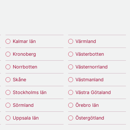
Kalmar län
Värmland
Kronoberg
Västerbotten
Norrbotten
Västernorrland
Skåne
Västmanland
Stockholms län
Västra Götaland
Sörmland
Örebro län
Uppsala län
Östergötland