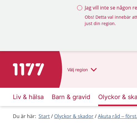
Jag vill inte se någon 
Obs! Detta val innebär att
just din region.
Till startsidan för 1177
Välj
region
Liv & hälsa
Barn & gravid
Olyckor & sk
Du är här:
Start
Olyckor & skador
Akuta råd – först