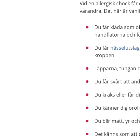
Vid en allergisk chock f
varandra. Det här är van
Du får klåda som oft
handflatorna och f
Du får
nässelutslag
kroppen.
Läpparna, tungan oc
Du får svårt att an
Du kräks eller får d
Du känner dig orolig
Du blir matt, yr och
Det känns som att 