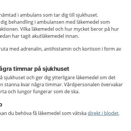
 hämtad i ambulans som tar dig till sjukhuset.
dig behandling i ambulansen med läkemedel som
aktionen. Vilka läkemedel och hur mycket beror på hur
redan har tagit akutläkemedel innan.
pruta med adrenalin, antihistamin och kortison i form av
några timmar på sjukhuset
å sjukhuset och ger dig ytterligare läkemedel om det
dan stanna kvar några timmar. Vårdpersonalen övervakar
ärta och lungor fungerar som de ska.
p
 kan du behöva få läkemedel som vätska
direkt i blodet,