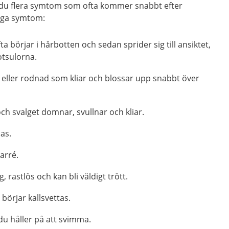
år du flera symtom som ofta kommer snabbt efter
liga symtom:
a börjar i hårbotten och sedan sprider sig till ansiktet,
otsulorna.
eller rodnad som kliar och blossar upp snabbt över
h svalget domnar, svullnar och kliar.
das.
iarré.
, rastlös och kan bli väldigt trött.
 börjar kallsvettas.
du håller på att svimma.