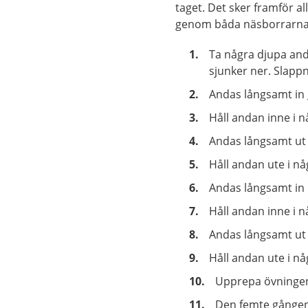
taget. Det sker framför al
genom båda näsborrarna i
Ta några djupa and
sjunker ner. Slapp
Andas långsamt in
Håll andan inne i 
Andas långsamt ut
Håll andan ute i n
Andas långsamt in
Håll andan inne i 
Andas långsamt ut
Håll andan ute i n
Upprepa övningen 
Den femte gången 