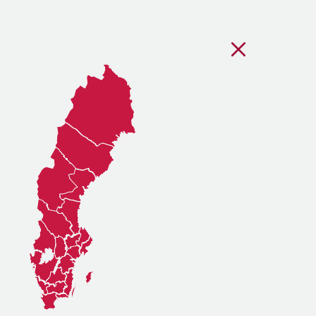
Stäng regionsvälj