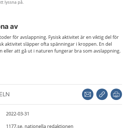
tt lyssna på.
pna av
der för avslappning. Fysisk aktivitet är en viktig del för
isk aktivitet släpper ofta spänningar i kroppen. En del
n eller att gå ut i naturen fungerar bra som avslappning.
Dela via mejl
Kopiera län
Skr
KELN
2022-03-31
1177.se, nationella redaktionen