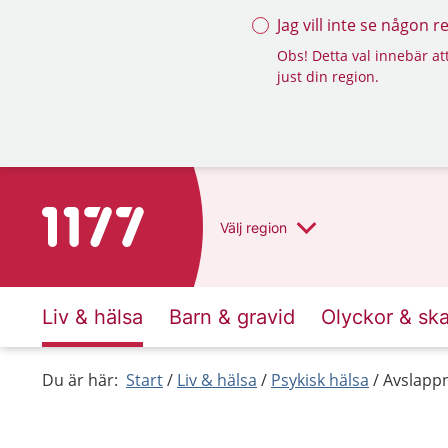
Jag vill inte se någon 
Obs! Detta val innebär att
just din region.
Till startsidan för 1177
Välj
region
Liv & hälsa
Barn & gravid
Olyckor & sk
Du är här:
Start
Liv & hälsa
Psykisk hälsa
Avslapp