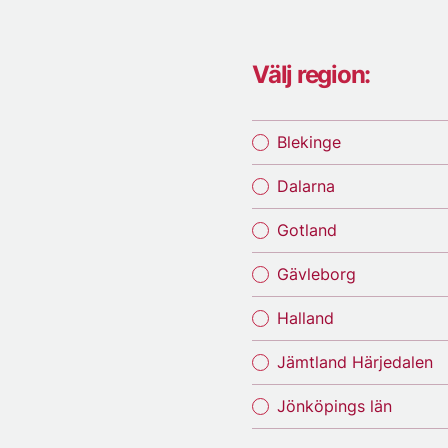
Välj region:
Blekinge
Dalarna
Gotland
Gävleborg
Halland
Jämtland Härjedalen
Jönköpings län