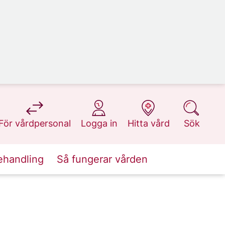
på 1177.se
på 1177.se
på 1177.se
på 1177.se
För vårdpersonal
Logga in
Hitta vård
Sök
ehandling
Så fungerar vården