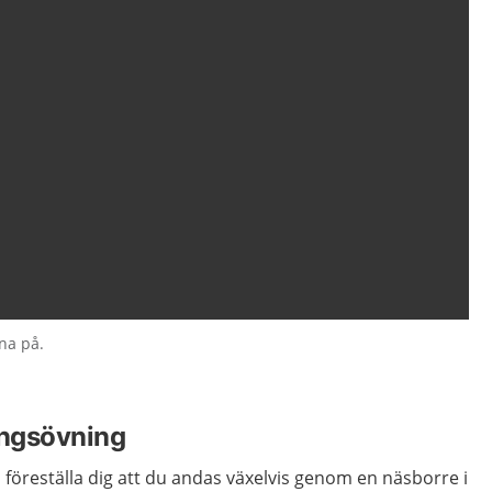
na på.
ingsövning
 föreställa dig att du andas växelvis genom en näsborre i