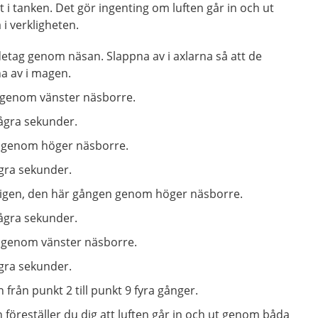
lt i tanken. Det gör ingenting om luften går in och ut
 verkligheten.
etag genom näsan. Slappna av i axlarna så att de
na av i magen.
 genom vänster näsborre.
några sekunder.
 genom höger näsborre.
ågra sekunder.
 igen, den här gången genom höger näsborre.
några sekunder.
 genom vänster näsborre.
ågra sekunder.
från punkt 2 till punkt 9 fyra gånger.
föreställer du dig att luften går in och ut genom båda