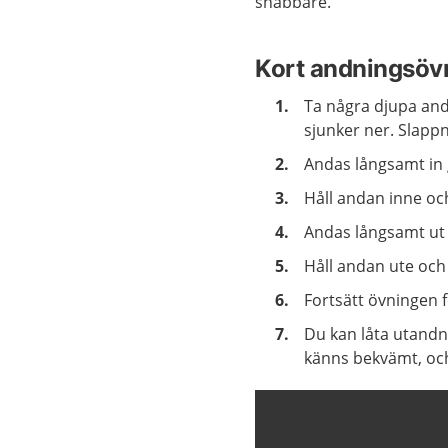
snabbare.
Kort andningsöv
Ta några djupa and
sjunker ner. Slapp
Andas långsamt in 
Håll andan inne och 
Andas långsamt ut 
Håll andan ute och r
Fortsätt övningen f
Du kan låta utandn
känns bekvämt, och 