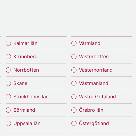
Kalmar län
Värmland
Kronoberg
Västerbotten
Norrbotten
Västernorrland
Skåne
Västmanland
Stockholms län
Västra Götaland
Sörmland
Örebro län
Uppsala län
Östergötland