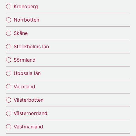
Kronoberg
Norrbotten
Skåne
Stockholms län
Sörmland
Uppsala län
Värmland
Västerbotten
Västernorrland
Västmanland