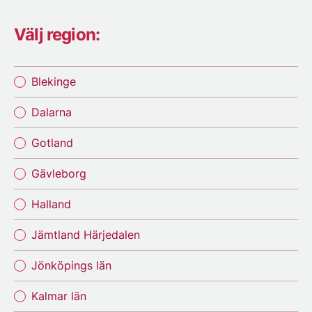
Välj region:
Blekinge
Dalarna
Gotland
Gävleborg
Halland
Jämtland Härjedalen
Jönköpings län
Kalmar län