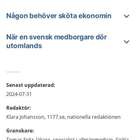
Någon behöver sköta ekonomin
När en svensk medborgare dör
utomlands
Senast uppdaterad
:
2024-07-31
Redaktör
:
Klara
Johansson,
1177.se, nationella redaktionen
Granskare
:
Tomas
Fritz,
läkare, specialist i allmänmedicin,
Sickla