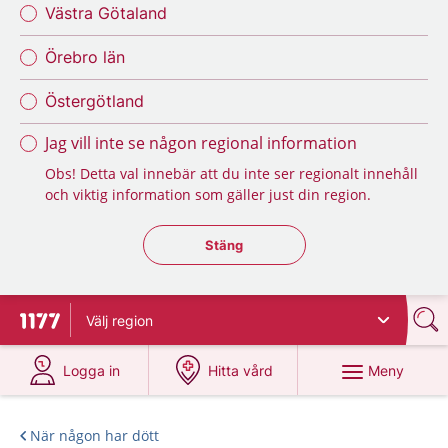
Västra Götaland
Örebro län
Östergötland
Jag vill inte se någon regional information
Obs! Detta val innebär att du inte ser regionalt innehåll
och viktig information som gäller just din region.
Stäng regionsväljaren
Stäng
Välj
region
Till startsidan för 1177
på 1177.se
på 1177.se
Meny
Logga in
Hitta vård
När någon har dött