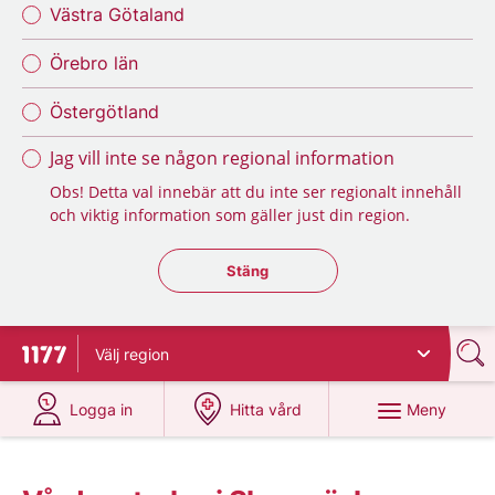
Västra Götaland
Örebro län
Östergötland
Jag vill inte se någon regional information
Obs! Detta val innebär att du inte ser regionalt innehåll
och viktig information som gäller just din region.
Stäng regionsväljaren
Stäng
Välj
region
Till startsidan för 1177
på 1177.se
på 1177.se
Meny
Logga in
Hitta vård