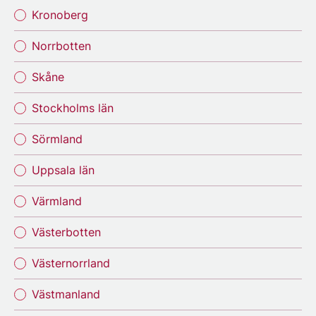
Kronoberg
Norrbotten
Skåne
Stockholms län
Sörmland
Uppsala län
Värmland
Västerbotten
Västernorrland
Västmanland