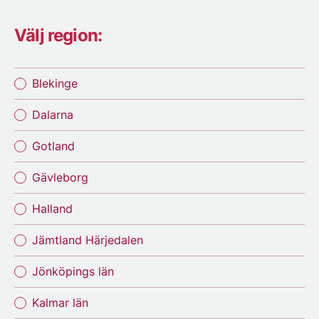
Välj region:
Blekinge
Dalarna
Gotland
Gävleborg
Halland
Jämtland Härjedalen
Jönköpings län
Kalmar län