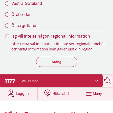
Västra Götaland
Örebro län
Östergötland
Jag vill inte se någon regional information
Obs! Detta val innebär att du inte ser regionalt innehåll
och viktig information som gäller just din region.
Stäng regionsväljaren
Stäng
Välj
region
Till startsidan för 1177
på 1177.se
på 1177.se
Meny
Logga in
Hitta vård