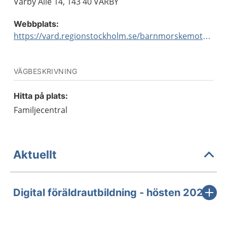
Vårby Allé 14, 143 40 VÅRBY
Webbplats:
https://vard.regionstockholm.se/barnmorskemottagningar/
VÄGBESKRIVNING
Hitta på plats:
Familjecentral
Aktuellt
Digital föräldrautbildning - hösten 2026