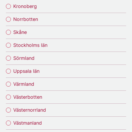
Kronoberg
Norrbotten
Skåne
Stockholms län
Sörmland
Uppsala län
Värmland
Västerbotten
Västernorrland
Västmanland