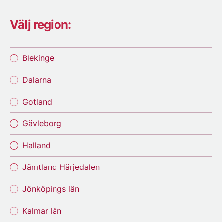
Välj region:
Blekinge
Dalarna
Gotland
Gävleborg
Halland
Jämtland Härjedalen
Jönköpings län
Kalmar län