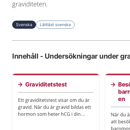
graviditeten.
Svenska
Lättläst svenska
Innehåll - Undersökningar under gra
Graviditetstest
Bes
bar
en
Ett graviditetstest visar om du är
gravid. När du är gravid bildas ett
hormon som heter hCG i din
När du ä
kropp. Ett graviditetstest mäter
att besö
hur mycket hCG det finns i
barnmor