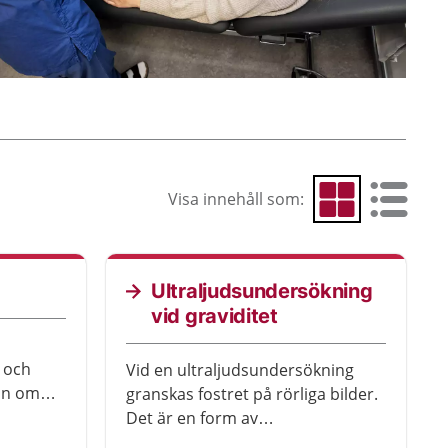
Visa innehåll som:
Visa som rutnät
Visa som 
Ultraljudsundersökning
vid graviditet
 och
Vid en ultraljudsundersökning
on om
granskas fostret på rörliga bilder.
Det är en form av
fosterdiagnostik. Fosterdiagnostik