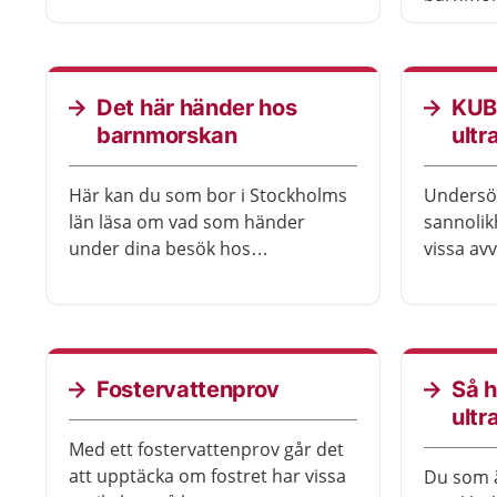
kroppen.
regelbun
du och b
hjälp att
förlossn
Det här händer hos
KUB
för dig.
barnmorskan
ultr
Här kan du som bor i Stockholms
Undersö
län läsa om vad som händer
sannolik
under dina besök hos
vissa avv
barnmorskan, vecka för vecka,
kromoso
under din graviditet.
blodpro
ultralju
kan inte 
en uppsk
Fostervattenprov
Så h
komplett
ultr
att ge et
Med ett fostervattenprov går det
att upptäcka om fostret har vissa
Du som ä