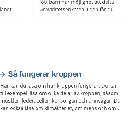
fött barn har möjlighet att delta i
länet du
Graviditetsenkäten. I den får du
ar
svara på frågor om hur du
sprogram
upplever vården under graviditet,
älsovård
förlossning och ett år efter
förlossning. Du får också svara på
frågor om din egen hälsa. Varje
graviditet och förlossning är unik,
därför är det viktigt att just du
deltar. Dina svar hjälper till att
Så fungerar kroppen
utveckla vården. Varje del av
enkäten tar ungefär fem minuter
Här kan du läsa om hur kroppen fungerar. Du kan
att svara på.
till exempel läsa om olika delar av kroppen, såsom
muskler, leder, celler, könsorgan och urinvägar. Du
kan också läsa om klimakteriet, om mens och om
hur kroppen åldras.