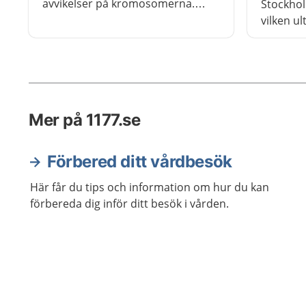
avvikelser på kromosomerna.
Stockhol
Läkaren för en tunn nål genom
vilken u
magen på dig som är gravid och
du vill g
suger ut lite fostervatten.
minst en
Fostervattenprov ger en liten
under sin
ökad risk för missfall. Färre än en
på tvåhundra provtagningar leder
Mer på 1177.se
till missfall.
Förbered ditt vårdbesök
Här får du tips och information om hur du kan
förbereda dig inför ditt besök i vården.