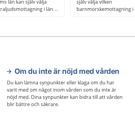
ms län kan själv välja
själv välja vilken
ltraljudsmottagning i länet
barnmorskemottagning i 
å till. De flesta kvinnor gör
vill gå till. Alla mottagning
 ultraljudsundersökning
arbetar efter samma ba
 graviditet.
och riktlinjer. All mödrah
är frivillig och kostnadsfri.
Om du inte är nöjd med vården
Du kan lämna synpunkter eller klaga om du har
varit med om något inom vården som du inte är
nöjd med. Dina synpunkter kan bidra till att vården
blir bättre och säkrare.