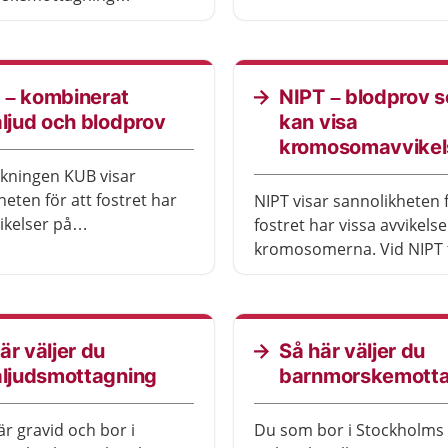
fosterdiagnostik kan du f
det. Det är för att se hur
hur länge graviditeten på
arnet mår. Du får också
moderkakans placering,
 förbereda dig inför
eventuella avvikelser hos 
ingen. Besöken är gratis
 – kombinerat
NIPT – blodprov 
kromosomavvikelser elle
aljud och blodprov
kan visa
avvikelser med graviditet
kromosomavvikel
kningen KUB visar
heten för att fostret har
NIPT visar sannolikheten
ikelser på
fostret har vissa avvikels
merna. KUB består av ett
kromosomerna. Vid NIPT 
v och en
vårdpersonalen ett blodp
dsundersökning. Provet
armen på dig som är grav
ge helt säkra svar, bara
är mycket tillförlitligt om 
attning. Det kan behöva
att fostret inte har en avv
är väljer du
Så här väljer du
eras med andra prov för
Det behöver kompletter
aljudsmottagning
barnmorskemotta
t helt säkert svar.
andra tester för att få ett 
svar, om det visar på en a
r gravid och bor i
Du som bor i Stockholms 