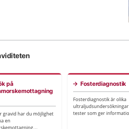
viditeten
ök på
Fosterdiagnostik
nmorskemottagning
Fosterdiagnostik är olika
ultraljudsundersökningar
tester som ger informati
r gravid har du möjlighet
graviditetens och fostrets
ka en
utveckling. Genom
skemottagning