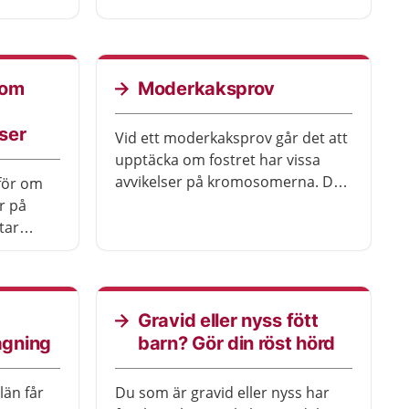
å veta
innebär att sjukvården bedömer
gått,
barnets hälsotillstånd redan
innan barnet har fötts. Alla
fostret,
gravida erbjuds ett ultraljud
som
Moderkaksprov
r andra
mellan vecka 18 och 20.
en.
Ljudvågorna påverkar inte barnet.
ser
Vid ett moderkaksprov går det att
upptäcka om fostret har vissa
avvikelser på kromosomerna. Det
 för om
går också att upptäcka vissa
er på
medfödda sjukdomar. Läkaren
tar
sticker en tunn nål genom magen
rov i
på dig som är gravid. Genom
id. NIPT
nålen sugs lite vävnad upp från
det visar
moderkakan. Det är inte helt
ikelse.
Gravid eller nyss fött
riskfritt, färre än en på tvåhundra
as med
gning
barn? Gör din röst hörd
provtagningar leder till missfall.
definitivt
vvikelse.
län får
Du som är gravid eller nyss har