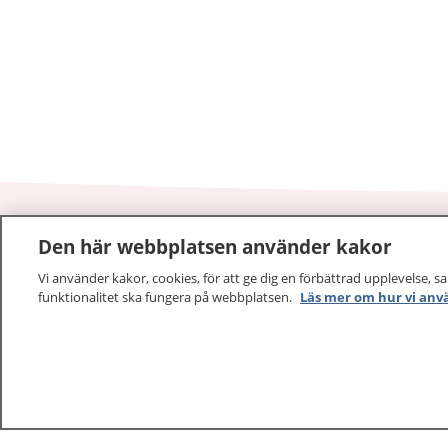
Den här webbplatsen använder kakor
1177
–
tryggt om din hälsa och vård
Vi använder kakor, cookies, för att ge dig en förbättrad upplevelse, s
funktionalitet ska fungera på webbplatsen.
Läs mer om hur vi anv
På 1177.se får du råd om hälsa och information om 
vilka mottagningar du kan kontakta. Logga in för att lä
och göra dina vårdärenden. Ring telefonnummer 1177
sjukvårdsrådgivning dygnet runt.
1177 ger dig råd när du vill må bättre.