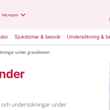
Du har valt region
Välj
en annan
region
Stockholms län
.
ador
Sjukdomar & besvär
Undersökning & b
ningar under graviditeten
nder
k och undersökningar under