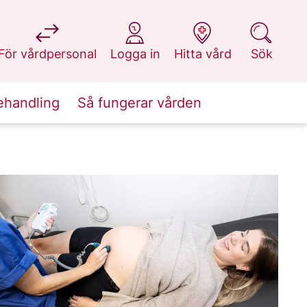
på 1177.se
på 1177.se
på 1177.se
på 1177.se
För vårdpersonal
Logga in
Hitta vård
Sök
ehandling
Så fungerar vården