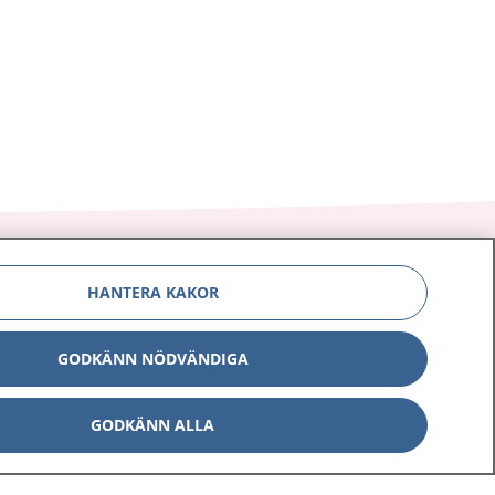
HANTERA KAKOR
Om 1177
Kontakt
GODKÄNN NÖDVÄNDIGA
E-tjänster
Press
GODKÄNN ALLA
Aktuellt
Digital tillgänglighet