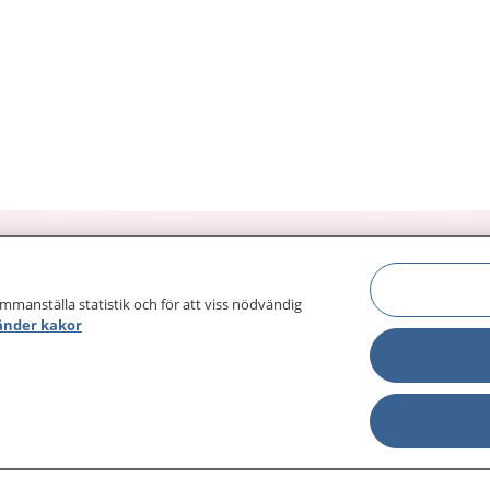
ammanställa statistik och för att viss nödvändig
änder kakor
sjukdomar och
Other languages
sa din journal
Lättläst svenska
 för