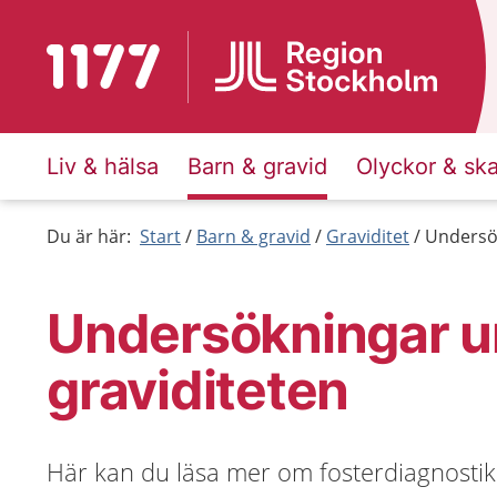
Till startsidan för 1177
Liv & hälsa
Barn & gravid
Olyckor & sk
Du är här:
Start
Barn & gravid
Graviditet
Undersök
Undersökningar u
graviditeten
Här kan du läsa mer om fosterdiagnosti