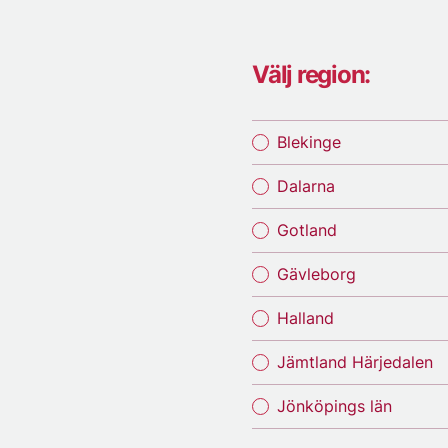
Välj region:
Blekinge
Dalarna
Gotland
Gävleborg
Halland
Jämtland Härjedalen
Jönköpings län