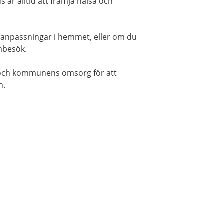
us är alltid att främja hälsa och
 anpassningar i hemmet, eller om du
embesök.
 och kommunens omsorg för att
n.