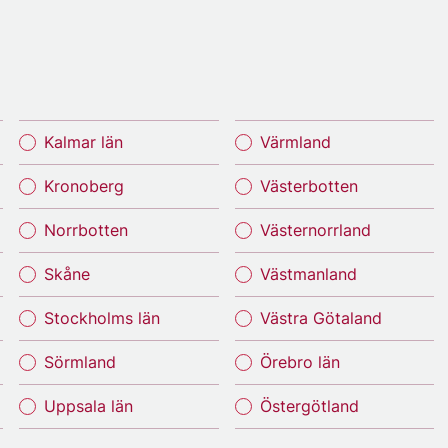
Kalmar län
Värmland
Kronoberg
Västerbotten
Norrbotten
Västernorrland
Skåne
Västmanland
Stockholms län
Västra Götaland
Sörmland
Örebro län
Uppsala län
Östergötland