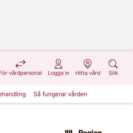
på 1177.se
på 1177.se
på 1177.se
på 1177.se
För vårdpersonal
Logga in
Hitta vård
Sök
ehandling
Så fungerar vården