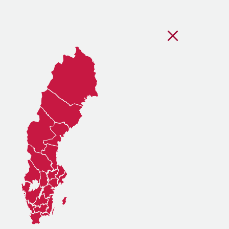
Stäng regionsvälj