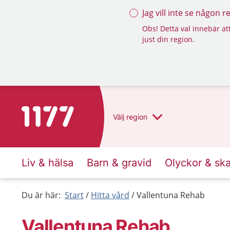
Jag vill inte se någon 
Obs! Detta val innebär att
just din region.
Till startsidan för 1177
Välj
region
Liv & hälsa
Barn & gravid
Olyckor & sk
Du är här:
Start
Hitta vård
Vallentuna Rehab
Vallentuna Rehab