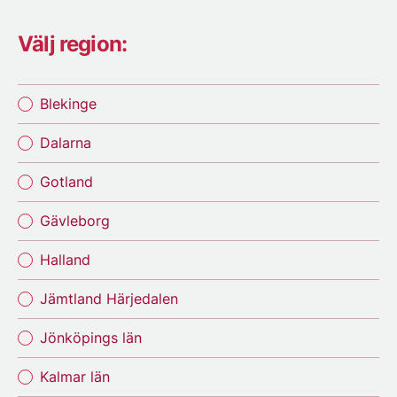
Välj region:
Blekinge
Dalarna
Gotland
Gävleborg
Halland
Jämtland Härjedalen
Jönköpings län
Kalmar län