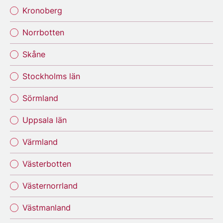
Kronoberg
Norrbotten
Skåne
Stockholms län
Sörmland
Uppsala län
Värmland
Västerbotten
Västernorrland
Västmanland