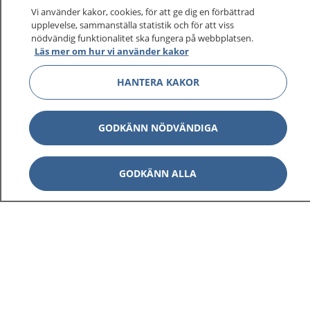
Vi använder kakor, cookies, för att ge dig en förbättrad
upplevelse, sammanställa statistik och för att viss
nödvändig funktionalitet ska fungera på webbplatsen.
Läs mer om hur vi använder kakor
HANTERA KAKOR
1177
–
tryggt om din hälsa och vård
GODKÄNN NÖDVÄNDIGA
På 1177.se får du råd om hälsa och information om
sjukdomar och vilka mottagningar du kan kontakta.
GODKÄNN ALLA
Logga in för att läsa din journal och göra dina
vårdärenden. Ring telefonnummer 1177 för
sjukvårdsrådgivning dygnet runt.
1177 ger dig råd när du vill må bättre.