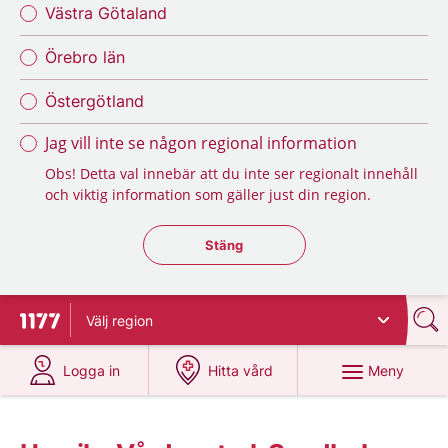
Västra Götaland
Örebro län
Östergötland
Jag vill inte se någon regional information
Obs! Detta val innebär att du inte ser regionalt innehåll
och viktig information som gäller just din region.
Stäng regionsväljaren
Stäng
Välj
region
Till startsidan för 1177
på 1177.se
på 1177.se
Meny
Logga in
Hitta vård