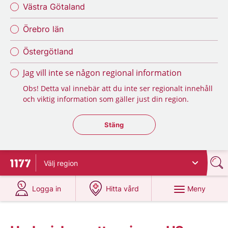
Västra Götaland
Örebro län
Östergötland
Jag vill inte se någon regional information
Obs! Detta val innebär att du inte ser regionalt innehåll
och viktig information som gäller just din region.
Stäng regionsväljaren
Stäng
Välj
region
Till startsidan för 1177
på 1177.se
på 1177.se
Meny
Logga in
Hitta vård