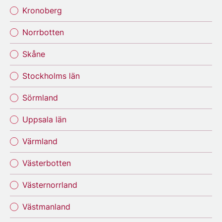
Kronoberg
Norrbotten
Skåne
Stockholms län
Sörmland
Uppsala län
Värmland
Västerbotten
Västernorrland
Västmanland