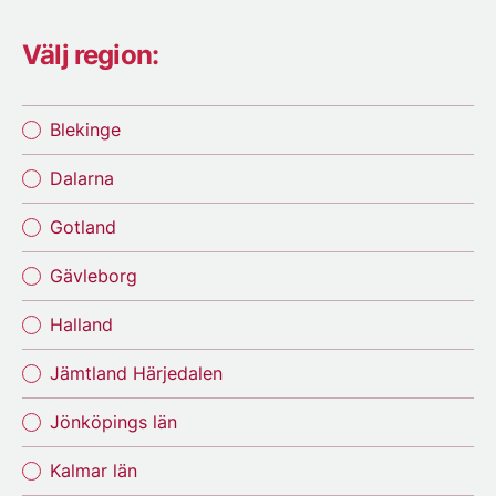
Välj region:
Blekinge
Dalarna
Gotland
Gävleborg
Halland
Jämtland Härjedalen
Jönköpings län
Kalmar län