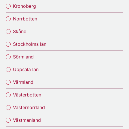
Kronoberg
Norrbotten
Skåne
Stockholms län
Sörmland
Uppsala län
Värmland
Västerbotten
Västernorrland
Västmanland