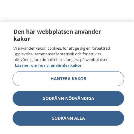
Den här webbplatsen använder
kakor
Vi använder kakor, cookies, för att ge dig en förbättrad
upplevelse, sammanställa statistik och för att viss
nödvändig funktionalitet ska fungera på webbplatsen.
Läs mer om hur vi använder kakor
HANTERA KAKOR
1177
–
tryggt om din hälsa och vård
På 1177.se får du råd om hälsa och information om
GODKÄNN NÖDVÄNDIGA
sjukdomar och vilka mottagningar du kan kontakta.
Logga in för att läsa din journal och göra dina
vårdärenden. Ring telefonnummer 1177 för
GODKÄNN ALLA
sjukvårdsrådgivning dygnet runt.
1177 ger dig råd när du vill må bättre.