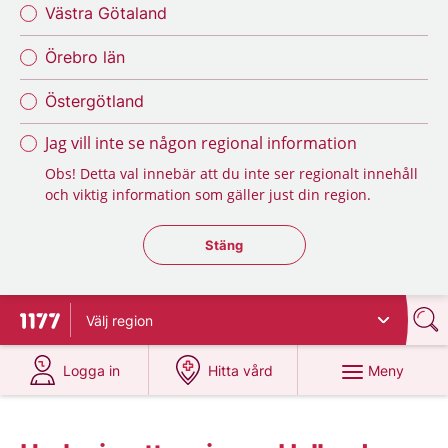
Västra Götaland
Örebro län
Östergötland
Jag vill inte se någon regional information
Obs! Detta val innebär att du inte ser regionalt innehåll
och viktig information som gäller just din region.
Stäng regionsväljaren
Stäng
Välj
region
Till startsidan för 1177
på 1177.se
på 1177.se
Meny
Logga in
Hitta vård