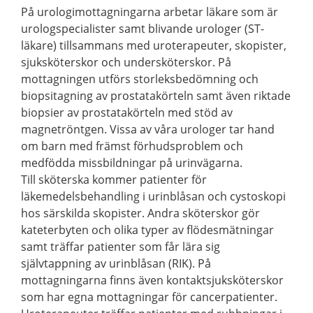
På urologimottagningarna arbetar läkare som är
urologspecialister samt blivande urologer (ST-
läkare) tillsammans med uroterapeuter, skopister,
sjuksköterskor och undersköterskor. På
mottagningen utförs storleksbedömning och
biopsitagning av prostatakörteln samt även riktade
biopsier av prostatakörteln med stöd av
magnetröntgen. Vissa av våra urologer tar hand
om barn med främst förhudsproblem och
medfödda missbildningar på urinvägarna.
Till sköterska kommer patienter för
läkemedelsbehandling i urinblåsan och cystoskopi
hos särskilda skopister. Andra sköterskor gör
kateterbyten och olika typer av flödesmätningar
samt träffar patienter som får lära sig
självtappning av urinblåsan (RIK). På
mottagningarna finns även kontaktsjuksköterskor
som har egna mottagningar för cancerpatienter.