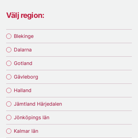
Välj region:
Blekinge
Dalarna
Gotland
Gävleborg
Halland
Jämtland Härjedalen
Jönköpings län
Kalmar län