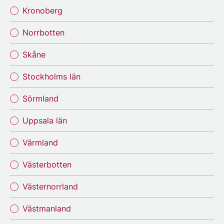
Kronoberg
Norrbotten
Skåne
Stockholms län
Sörmland
Uppsala län
Värmland
Västerbotten
Västernorrland
Västmanland