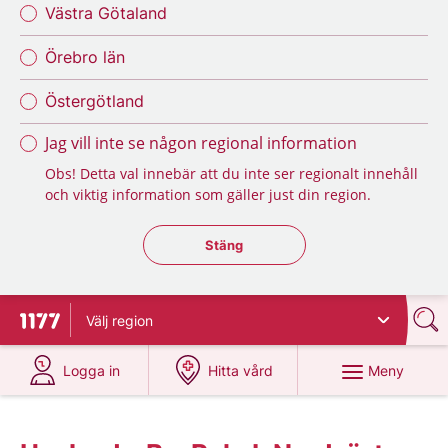
Västra Götaland
Örebro län
Östergötland
Jag vill inte se någon regional information
Obs! Detta val innebär att du inte ser regionalt innehåll
och viktig information som gäller just din region.
Stäng regionsväljaren
Stäng
Välj
region
Till startsidan för 1177
på 1177.se
på 1177.se
Meny
Logga in
Hitta vård