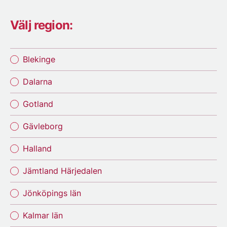
Välj region:
Blekinge
Dalarna
Gotland
Gävleborg
Halland
Jämtland Härjedalen
Jönköpings län
Kalmar län