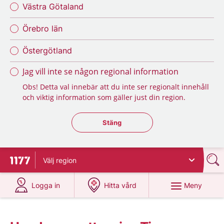
Västra Götaland
Örebro län
Östergötland
Jag vill inte se någon regional information
Obs! Detta val innebär att du inte ser regionalt innehåll
och viktig information som gäller just din region.
Stäng regionsväljaren
Stäng
Välj
region
Till startsidan för 1177
på 1177.se
på 1177.se
Meny
Logga in
Hitta vård