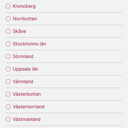
Kronoberg
Norrbotten
Skåne
Stockholms län
Sörmland
Uppsala län
Värmland
Västerbotten
Västernorrland
Västmanland