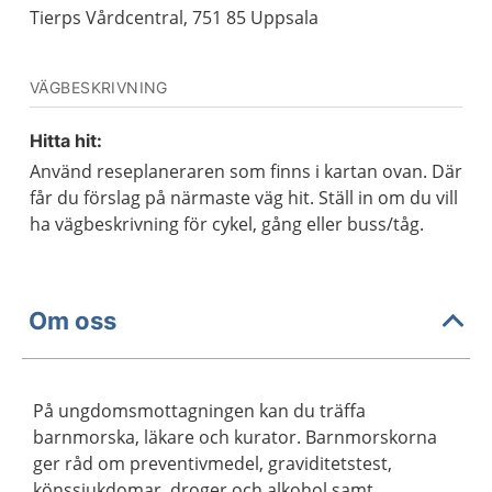
Tierps Vårdcentral, 751 85 Uppsala
VÄGBESKRIVNING
Hitta hit:
Använd reseplaneraren som finns i kartan ovan. Där
får du förslag på närmaste väg hit. Ställ in om du vill
ha vägbeskrivning för cykel, gång eller buss/tåg.
Om oss
På ungdomsmottagningen kan du träffa
barnmorska, läkare och kurator. Barnmorskorna
ger råd om preventivmedel, graviditetstest,
könssjukdomar, droger och alkohol samt