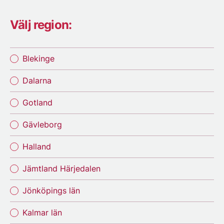
Välj region:
Blekinge
Dalarna
Gotland
Gävleborg
Halland
Jämtland Härjedalen
Jönköpings län
Kalmar län