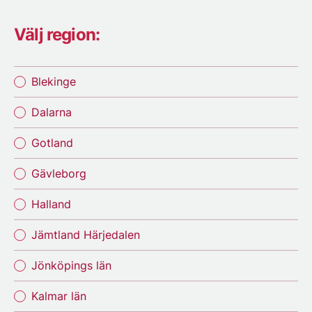
Välj region:
Blekinge
Dalarna
Gotland
Gävleborg
Halland
Jämtland Härjedalen
Jönköpings län
Kalmar län