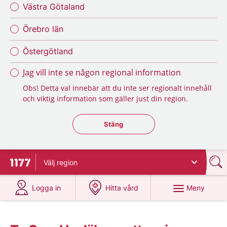
Västra Götaland
Örebro län
Östergötland
Jag vill inte se någon regional information
Obs! Detta val innebär att du inte ser regionalt innehåll
och viktig information som gäller just din region.
Stäng regionsväljaren
Stäng
Välj
region
Till startsidan för 1177
på 1177.se
på 1177.se
Meny
Logga in
Hitta vård