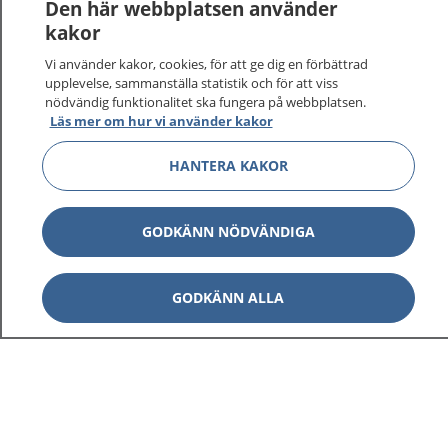
Den här webbplatsen använder
kakor
Vi använder kakor, cookies, för att ge dig en förbättrad
upplevelse, sammanställa statistik och för att viss
nödvändig funktionalitet ska fungera på webbplatsen.
Läs mer om hur vi använder kakor
HANTERA KAKOR
GODKÄNN NÖDVÄNDIGA
GODKÄNN ALLA
1177
–
tryggt om din hälsa och vård
På 1177.se får du råd om hälsa och information om
sjukdomar och vilka mottagningar du kan kontakta.