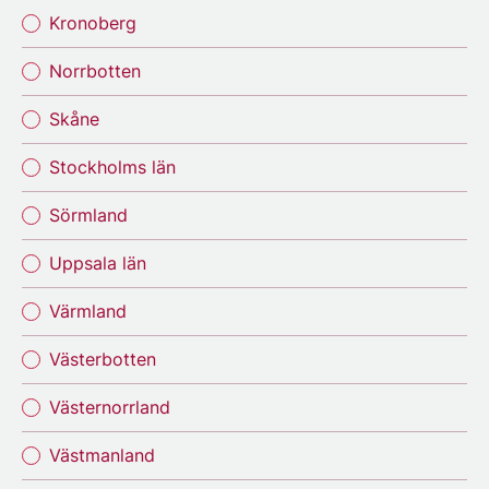
Kronoberg
Norrbotten
Skåne
Stockholms län
Sörmland
Uppsala län
Värmland
Västerbotten
Västernorrland
Västmanland