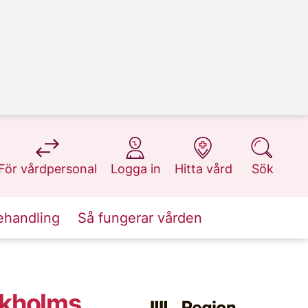
på 1177.se
på 1177.se
på 1177.se
på 1177.se
För vårdpersonal
Logga in
Hitta vård
Sök
ehandling
Så fungerar vården
ockholms