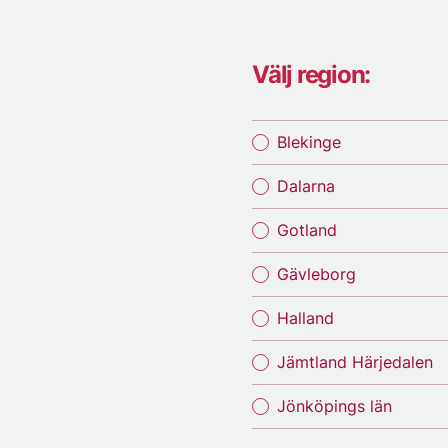
Välj region:
Blekinge
Dalarna
Gotland
Gävleborg
Halland
Jämtland Härjedalen
Jönköpings län