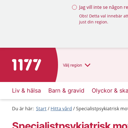
Jag vill inte se någon 
Obs! Detta val innebär att
just din region.
Till startsidan för 1177
Välj
region
Liv & hälsa
Barn & gravid
Olyckor & sk
Du är här:
Start
Hitta vård
Specialistpsykiatrisk mo
Specialistpsykiatrisk mo