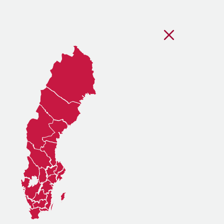
Stäng regionsvälj