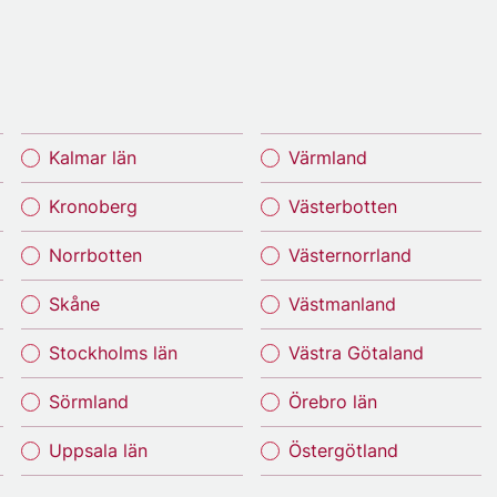
Kalmar län
Värmland
Kronoberg
Västerbotten
Norrbotten
Västernorrland
Skåne
Västmanland
Stockholms län
Västra Götaland
Sörmland
Örebro län
Uppsala län
Östergötland