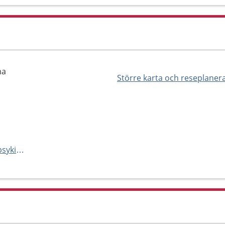
ma
Större karta och reseplaner
https://www.norrastockholmspsykiatri.se/vard-hos-oss/mottagningar/specialistpsykiatrisk-mottagning-2-alvik/