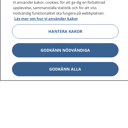
Vi använder kakor, cookies, för att ge dig en förbättrad
upplevelse, sammanställa statistik och för att viss
nödvändig funktionalitet ska fungera på webbplatsen.
Läs mer om hur vi använder kakor
HANTERA KAKOR
GODKÄNN NÖDVÄNDIGA
GODKÄNN ALLA
1177
–
tryggt om din hälsa och vård
På 1177.se får du råd om hälsa och information om
sjukdomar och vilka mottagningar du kan kontakta.
Logga in för att läsa din journal och göra dina