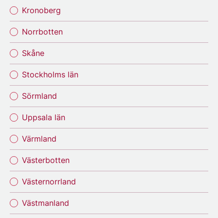
Kronoberg
Norrbotten
Skåne
Stockholms län
Sörmland
Uppsala län
Värmland
Västerbotten
Västernorrland
Västmanland