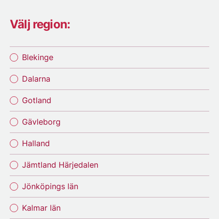
Välj region:
Blekinge
Dalarna
Gotland
Gävleborg
Halland
Jämtland Härjedalen
Jönköpings län
Kalmar län