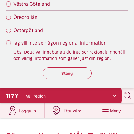
Västra Götaland
Örebro län
Östergötland
Jag vill inte se någon regional information
Obs! Detta val innebär att du inte ser regionalt innehåll
och viktig information som gäller just din region.
Stäng regionsväljaren
Stäng
Välj
region
Till startsidan för 1177
på 1177.se
på 1177.se
Meny
Logga in
Hitta vård