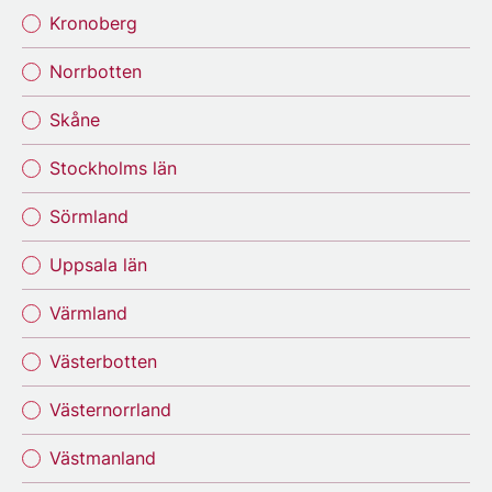
Kronoberg
Norrbotten
Skåne
Stockholms län
Sörmland
Uppsala län
Värmland
Västerbotten
Västernorrland
Västmanland