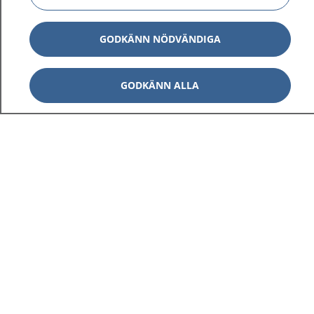
GODKÄNN NÖDVÄNDIGA
GODKÄNN ALLA
1177
–
tryggt om din hälsa och vård