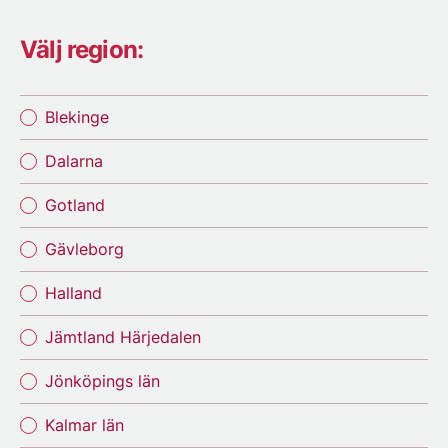
Välj region:
Blekinge
Dalarna
Gotland
Gävleborg
Halland
Jämtland Härjedalen
Jönköpings län
Kalmar län