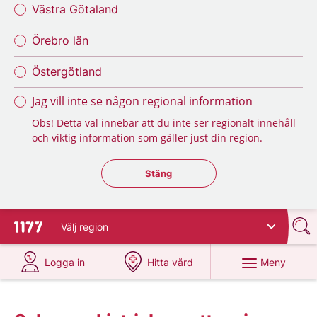
Västra Götaland
Örebro län
Östergötland
Jag vill inte se någon regional information
Obs! Detta val innebär att du inte ser regionalt innehåll
och viktig information som gäller just din region.
Stäng regionsväljaren
Stäng
Välj
region
Till startsidan för 1177
på 1177.se
på 1177.se
Meny
Logga in
Hitta vård