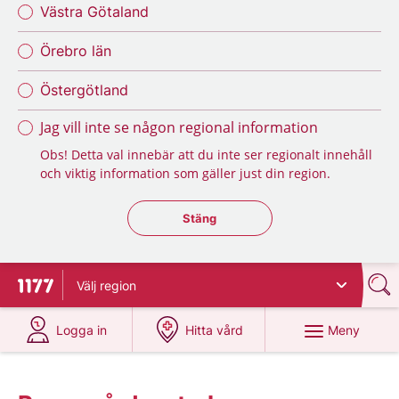
Västra Götaland
Örebro län
Östergötland
Jag vill inte se någon regional information
Obs! Detta val innebär att du inte ser regionalt innehåll
och viktig information som gäller just din region.
Stäng regionsväljaren
Stäng
Välj
region
Till startsidan för 1177
på 1177.se
på 1177.se
Meny
Logga in
Hitta vård