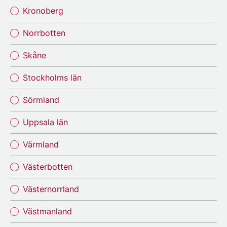
Kronoberg
Norrbotten
Skåne
Stockholms län
Sörmland
Uppsala län
Värmland
Västerbotten
Västernorrland
Västmanland