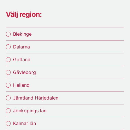
Välj region:
Blekinge
Dalarna
Gotland
Gävleborg
Halland
Jämtland Härjedalen
Jönköpings län
Kalmar län