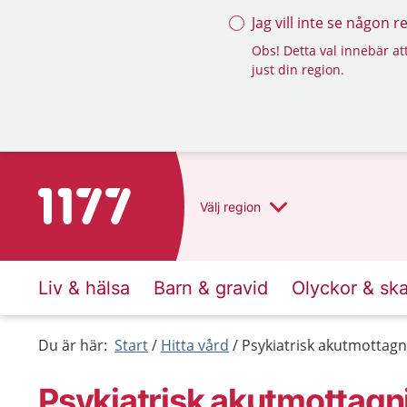
Jag vill inte se någon 
Obs! Detta val innebär att
just din region.
Till startsidan för 1177
Välj
region
Liv & hälsa
Barn & gravid
Olyckor & sk
Du är här:
Start
Hitta vård
Psykiatrisk akutmottagn
Psykiatrisk akutmottagn