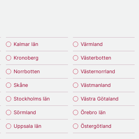
Kalmar län
Värmland
Kronoberg
Västerbotten
Norrbotten
Västernorrland
Skåne
Västmanland
Stockholms län
Västra Götaland
Sörmland
Örebro län
Uppsala län
Östergötland