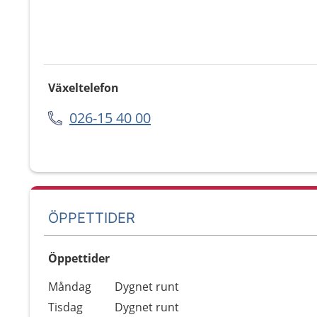
Växeltelefon
026-15 40 00
ÖPPETTIDER
Öppettider
Öppettider
Kommentarer
Måndag
Dygnet runt
Dag
Tisdag
Dygnet runt