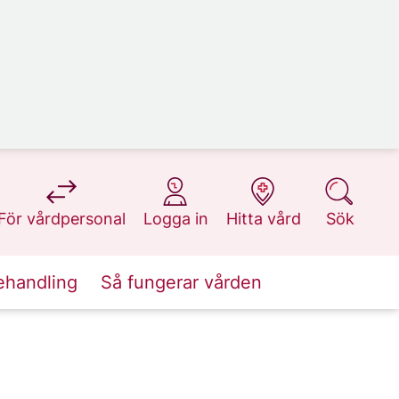
på 1177.se
på 1177.se
på 1177.se
på 1177.se
För vårdpersonal
Logga in
Hitta vård
Sök
ehandling
Så fungerar vården