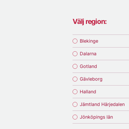
Välj region:
Blekinge
Dalarna
Gotland
Gävleborg
Halland
Jämtland Härjedalen
Jönköpings län