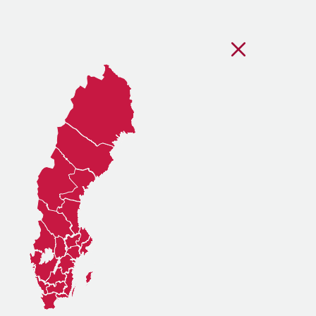
Stäng regionsvälj