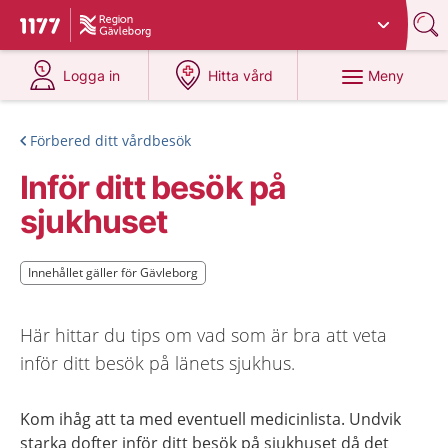
Du har valt region
Gävleborg
.
Till startsidan för 1177
på 1177.se
på 1177.se
Meny
Logga in
Hitta vård
Förbered ditt vårdbesök
Inför ditt besök på
sjukhuset
Innehållet gäller för Gävleborg
Innehållet gäller för Gävleborg
Här hittar du tips om vad som är bra att veta
inför ditt besök på länets sjukhus.
Kom ihåg att ta med eventuell medicinlista. Undvik
starka dofter inför ditt besök på sjukhuset då det