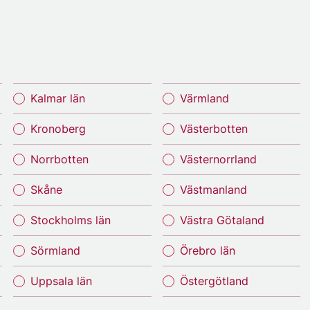
Kalmar län
Värmland
Kronoberg
Västerbotten
Norrbotten
Västernorrland
Skåne
Västmanland
Stockholms län
Västra Götaland
Sörmland
Örebro län
Uppsala län
Östergötland