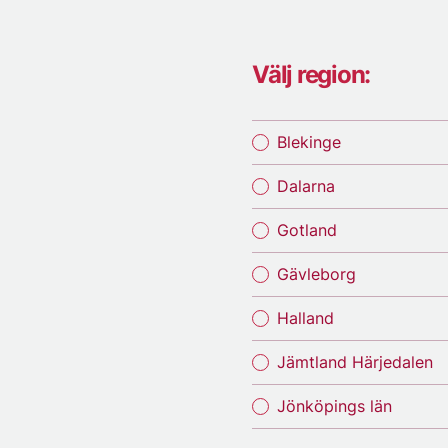
Välj region:
Blekinge
Dalarna
Gotland
Gävleborg
Halland
Jämtland Härjedalen
Jönköpings län