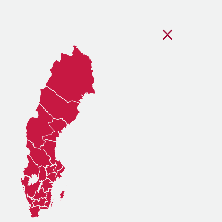
Stäng regionsvälj