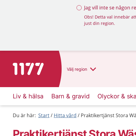
Jag vill inte se någon 
Obs! Detta val innebär att
just din region.
Till startsidan för 1177
Välj
region
Liv & hälsa
Barn & gravid
Olyckor & sk
Du är här:
Start
Hitta vård
Praktikertjänst Stora W
Praktikertjänst Stora W