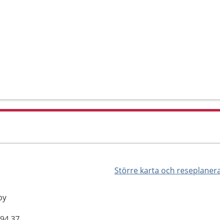
Större karta och reseplaner
by
194 37