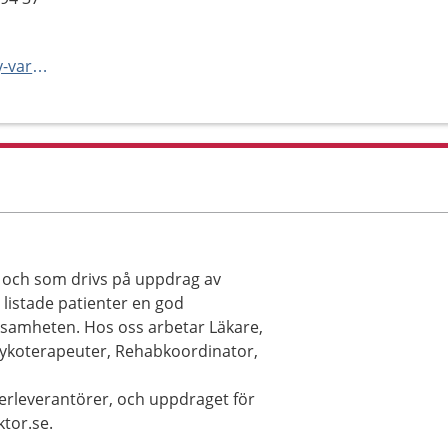
https://www.ptj.se/stora-wasby-vardcentral/
i, och som drivs på uppdrag av
 listade patienter en god
rksamheten. Hos oss arbetar Läkare,
Psykoterapeuter, Rehabkoordinator,
erleverantörer, och uppdraget för
ktor.se.