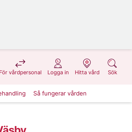
på 1177.se
på 1177.se
på 1177.se
på 1177.se
För vårdpersonal
Logga in
Hitta vård
Sök
ehandling
Så fungerar vården
 Väsby