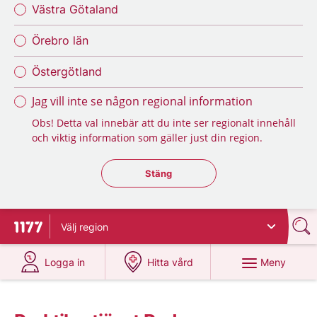
Västra Götaland
Örebro län
Östergötland
Jag vill inte se någon regional information
Obs! Detta val innebär att du inte ser regionalt innehåll
och viktig information som gäller just din region.
Stäng regionsväljaren
Stäng
Välj
region
Till startsidan för 1177
på 1177.se
på 1177.se
Meny
Logga in
Hitta vård