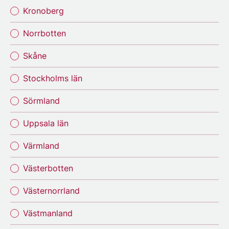
Kronoberg
Norrbotten
Skåne
Stockholms län
Sörmland
Uppsala län
Värmland
Västerbotten
Västernorrland
Västmanland