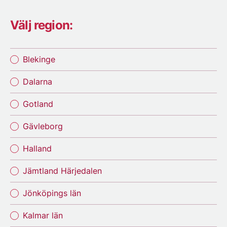
Välj region:
Blekinge
Dalarna
Gotland
Gävleborg
Halland
Jämtland Härjedalen
Jönköpings län
Kalmar län