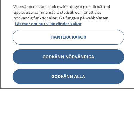
Vi använder kakor, cookies, för att ge dig en förbättrad
upplevelse, sammanställa statistik och för att viss
nödvändig funktionalitet ska fungera på webbplatsen.
Läs mer om hur vi använder kakor
HANTERA KAKOR
GODKÄNN NÖDVÄNDIGA
1177
–
tryggt om din hälsa och vård
GODKÄNN ALLA
På 1177.se får du råd om hälsa och information om
sjukdomar och vilka mottagningar du kan kontakta.
Logga in för att läsa din journal och göra dina
vårdärenden. Ring telefonnummer 1177 för
sjukvårdsrådgivning dygnet runt.
1177 ger dig råd när du vill må bättre.